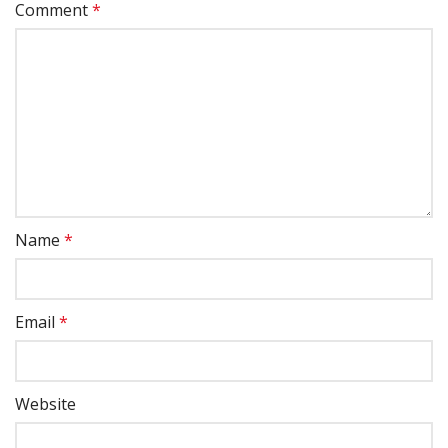
Comment
*
Name
*
Email
*
Website