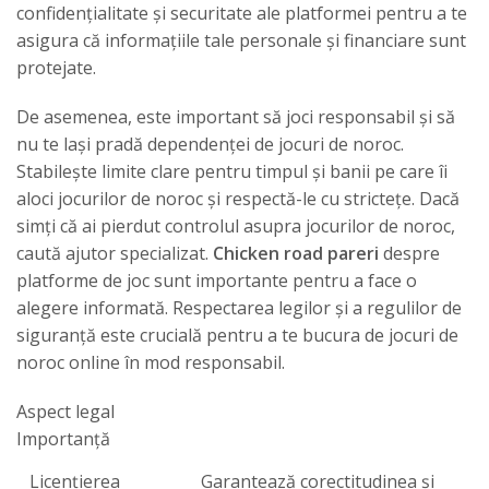
confidențialitate și securitate ale platformei pentru a te
asigura că informațiile tale personale și financiare sunt
protejate.
De asemenea, este important să joci responsabil și să
nu te lași pradă dependenței de jocuri de noroc.
Stabilește limite clare pentru timpul și banii pe care îi
aloci jocurilor de noroc și respectă-le cu strictețe. Dacă
simți că ai pierdut controlul asupra jocurilor de noroc,
caută ajutor specializat.
Chicken road pareri
despre
platforme de joc sunt importante pentru a face o
alegere informată. Respectarea legilor și a regulilor de
siguranță este crucială pentru a te bucura de jocuri de
noroc online în mod responsabil.
Aspect legal
Importanță
Licențierea
Garantează corectitudinea și