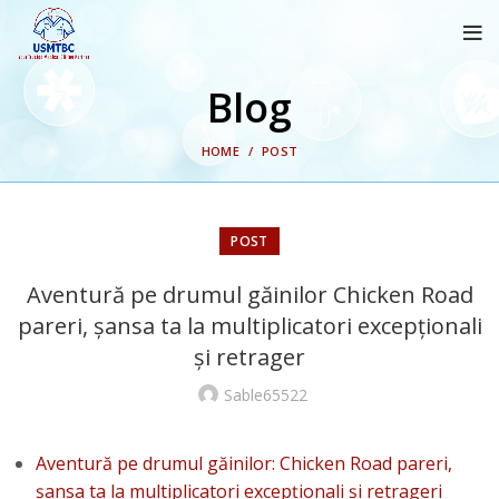
Blog
HOME
POST
POST
Aventură pe drumul găinilor Chicken Road
pareri, șansa ta la multiplicatori excepționali
și retrager
Sable65522
Aventură pe drumul găinilor: Chicken Road pareri,
șansa ta la multiplicatori excepționali și retrageri