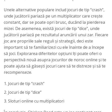
Unele alternative populare includ jocuri de tip “crash”,
unde jucătorii pariază pe un multiplicator care crește
constant, dar se poate opri brusc, ducând la pierderea
mizei. De asemenea, există jocuri de tip “dice”, unde
jucătorii pariază pe rezultatul aruncării unui zar. Fiecare
joc are propriile sale reguli și strategii, deci este
important să te familiarizezi cu ele înainte de a începe
să joci. Explorarea diferitelor opțiuni îți poate oferi o
perspectivă nouă asupra jocurilor de noroc online și te
poate ajuta să găsești jocuri care să te distreze și să te
recompenseze.
Jocuri de tip “crash”
Jocuri de tip “dice”
Sloturi online cu multiplicatori