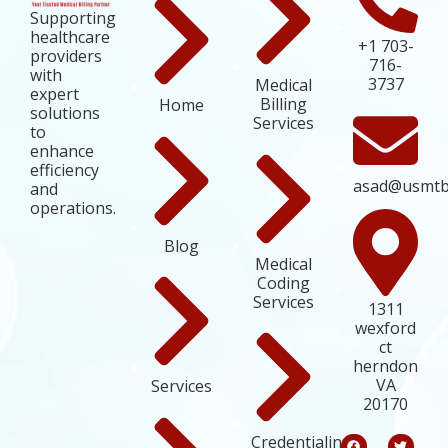
Supporting
healthcare
+1 703-
providers
716-
with
3737
Medical
expert
Billing
Home
solutions
Services
to
enhance
efficiency
asad@usmtb
and
operations.
Blog
Medical
Coding
Services
1311
wexford
ct
herndon
VA
Services
20170
Credentialing