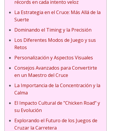
récords en cada intento veloz
La Estrategia en el Cruce: Más Allá de la
Suerte
Dominando el Timing y la Precisión
Los Diferentes Modos de Juego y sus
Retos
thor_fortune_para_investimentos_intelige
Personalización y Aspectos Visuales
Consejos Avanzados para Convertirte
en un Maestro del Cruce
e_rast_vášho_majetku_a_pokoj_na_duši
La Importancia de la Concentración y la
Calma
El Impacto Cultural de "Chicken Road" y
nələrə_açılır_qədim_Misirin
su Evolución
Explorando el Futuro de los Juegos de
Cruzar la Carretera