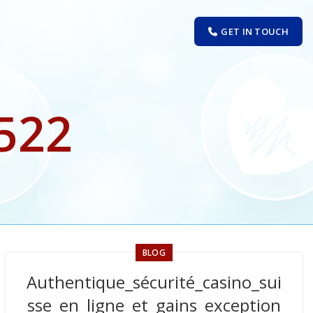
GET IN TOUCH
522
BLOG
Authentique_sécurité_casino_sui
sse_en_ligne_et_gains_exception