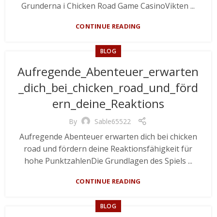
Grunderna i Chicken Road Game CasinoVikten ...
CONTINUE READING
BLOG
Aufregende_Abenteuer_erwarten
_dich_bei_chicken_road_und_förd
ern_deine_Reaktions
By
Sable65522
Aufregende Abenteuer erwarten dich bei chicken
road und fördern deine Reaktionsfähigkeit für
hohe PunktzahlenDie Grundlagen des Spiels ...
CONTINUE READING
BLOG