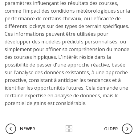
paramètres influençant les résultats des courses,
comme l'impact des conditions météorologiques sur la
performance de certains chevaux, ou l'efficacité de
différents jockeys sur des types de terrain spécifiques.
Ces informations peuvent être utilisées pour
développer des modèles prédictifs personnalisés, ou
simplement pour affiner sa compréhension du monde
des courses hippiques. L'intérêt réside dans la
possibilité de passer d'une approche réactive, basée
sur l'analyse des données existantes, à une approche
proactive, consistant à anticiper les tendances et à
identifier les opportunités futures. Cela demande une
certaine expertise en analyse de données, mais le
potentiel de gains est considérable.
NEWER
OLDER