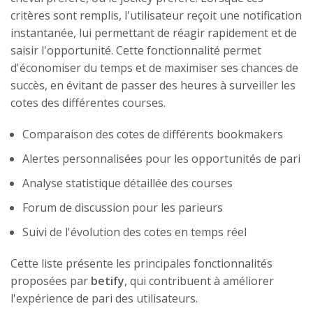
critères sont remplis, l'utilisateur reçoit une notification
instantanée, lui permettant de réagir rapidement et de
saisir l'opportunité. Cette fonctionnalité permet
d'économiser du temps et de maximiser ses chances de
succès, en évitant de passer des heures à surveiller les
cotes des différentes courses.
Comparaison des cotes de différents bookmakers
Alertes personnalisées pour les opportunités de pari
Analyse statistique détaillée des courses
Forum de discussion pour les parieurs
Suivi de l'évolution des cotes en temps réel
Cette liste présente les principales fonctionnalités
proposées par
betify
, qui contribuent à améliorer
l'expérience de pari des utilisateurs.