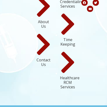
Credentialing
Services
About
Us
Time
Keeping
Contact
Us
Healthcare
RCM
Services