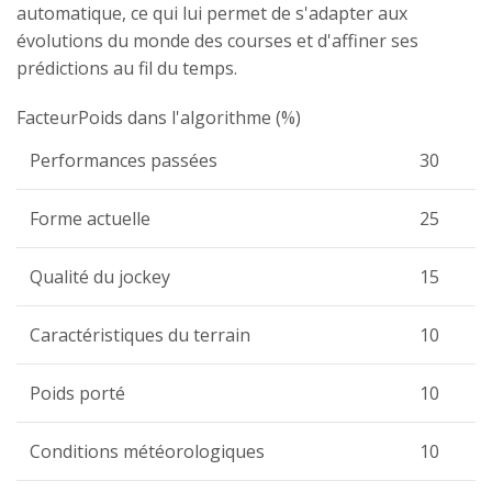
automatique, ce qui lui permet de s'adapter aux
évolutions du monde des courses et d'affiner ses
prédictions au fil du temps.
FacteurPoids dans l'algorithme (%)
Performances passées
30
Forme actuelle
25
Qualité du jockey
15
Caractéristiques du terrain
10
Poids porté
10
Conditions météorologiques
10