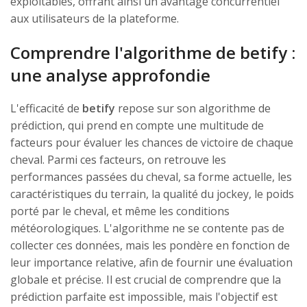
exploitables, offrant ainsi un avantage concurrentiel
aux utilisateurs de la plateforme.
Comprendre l'algorithme de betify :
une analyse approfondie
L'efficacité de
betify
repose sur son algorithme de
prédiction, qui prend en compte une multitude de
facteurs pour évaluer les chances de victoire de chaque
cheval. Parmi ces facteurs, on retrouve les
performances passées du cheval, sa forme actuelle, les
caractéristiques du terrain, la qualité du jockey, le poids
porté par le cheval, et même les conditions
météorologiques. L'algorithme ne se contente pas de
collecter ces données, mais les pondère en fonction de
leur importance relative, afin de fournir une évaluation
globale et précise. Il est crucial de comprendre que la
prédiction parfaite est impossible, mais l'objectif est