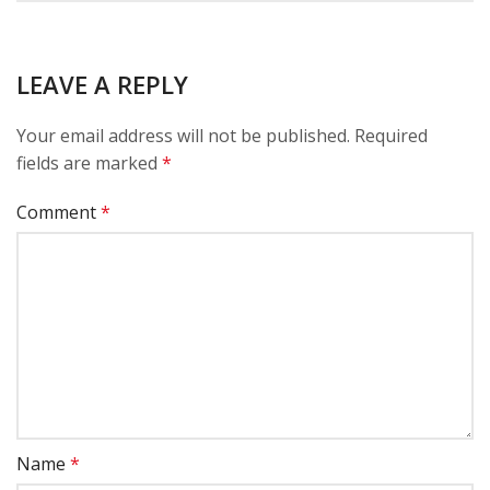
LEAVE A REPLY
Your email address will not be published.
Required
fields are marked
*
Comment
*
Name
*