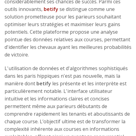
considérablement ses chances de succès. Parmi ces
outils innovants,
betify
se distingue comme une
solution prometteuse pour les parieurs souhaitant
optimiser leurs stratégies et maximiser leurs gains
potentiels. Cette plateforme propose une analyse
pointue des données relatives aux courses, permettant
d'identifier les chevaux ayant les meilleures probabilités
de victoire.
L'utilisation de données et d'algorithmes sophistiqués
dans les paris hippiques n'est pas nouvelle, mais la
manière dont
betify
les présente et les interprète est
particulièrement notable. L'interface utilisateur
intuitive et les informations claires et concises
permettent même aux parieurs débutants de
comprendre rapidement les tenants et aboutissants de
chaque course. L’objectif ultime est de transformer la
complexité inhérente aux courses en informations