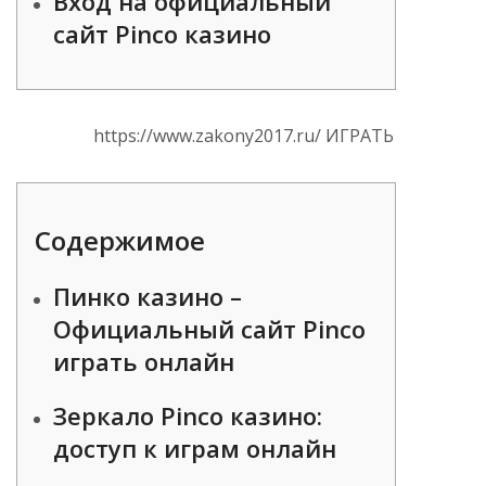
Вход на официальный
сайт Pinco казино
https://www.zakony2017.ru/ ИГРАТЬ
Содержимое
Пинко
казино –
Официальный сайт Pinco
играть онлайн
Зеркало
Pinco казино:
доступ к играм онлайн