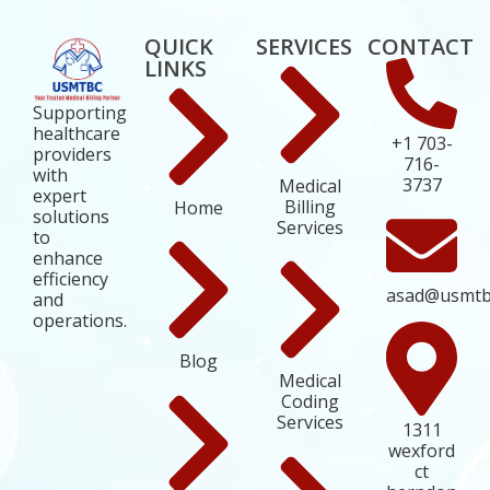
QUICK
SERVICES
CONTACT
LINKS
Supporting
healthcare
+1 703-
providers
716-
with
3737
Medical
expert
Billing
Home
solutions
Services
to
enhance
efficiency
asad@usmtb
and
operations.
Blog
Medical
Coding
Services
1311
wexford
ct