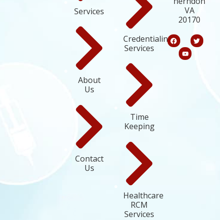
herndon
VA
Services
20170
Credentialing
Services
About
Us
Time
Keeping
Contact
Us
Healthcare
RCM
Services