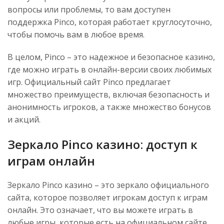
вопросы или проблемы, то вам доступен
поддержка Pinco, которая работает круглосуточно,
чтобы помочь вам в любое время.
В целом, Pinco – это надежное и безопасное казино,
где можно играть в онлайн-версии своих любимых
игр. Официальный сайт Pinco предлагает
множество преимуществ, включая безопасность и
анонимность игроков, а также множество бонусов
и акций.
Зеркало Pinco казино: доступ к
играм онлайн
Зеркало Pinco казино – это зеркало официального
сайта, которое позволяет игрокам доступ к играм
онлайн. Это означает, что вы можете играть в
любые игры, которые есть на официальном сайте,