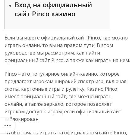
Вход
на официальный
сайт Pinco казино
Если вы ищете официальный сайт Pinco, где можно
играть онлайн, то вы на правом пути. В этом
руководстве мы рассмотрим, как найти
официальный сайт Pinco, а также как играть на нем.
Pinco – это популярное онлайн-казино, которое
предлагает игрокам широкий спектр игр, включая
слоты, карточные игры и рулетку. Казино Pinco
имеет официальный сайт, где можно играть
онлайн, а также зеркало, которое позволяет
игрокам доступ к играм, если официальный сайт
заблокирован.
Чтобы начать играть на официальном сайте Pinco,