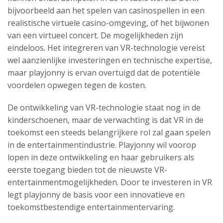
bijvoorbeeld aan het spelen van casinospellen in een
realistische virtuele casino-omgeving, of het bijwonen
van een virtueel concert. De mogelijkheden zijn
eindeloos. Het integreren van VR-technologie vereist
wel aanzienlijke investeringen en technische expertise,
maar playjonny is ervan overtuigd dat de potentiële
voordelen opwegen tegen de kosten.
De ontwikkeling van VR-technologie staat nog in de
kinderschoenen, maar de verwachting is dat VR in de
toekomst een steeds belangrijkere rol zal gaan spelen
in de entertainmentindustrie. Playjonny wil voorop
lopen in deze ontwikkeling en haar gebruikers als
eerste toegang bieden tot de nieuwste VR-
entertainmentmogelijkheden. Door te investeren in VR
legt playjonny de basis voor een innovatieve en
toekomstbestendige entertainmentervaring.