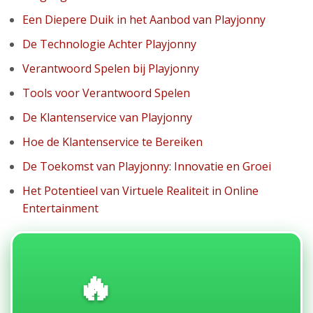
Een Diepere Duik in het Aanbod van Playjonny
De Technologie Achter Playjonny
Verantwoord Spelen bij Playjonny
Tools voor Verantwoord Spelen
De Klantenservice van Playjonny
mastering_chicken_road_and_achieving_high
Hoe de Klantenservice te Bereiken
De Toekomst van Playjonny: Innovatie en Groei
Het Potentieel van Virtuele Realiteit in Online
it_online_casino_ohne_oasis_und_aktuel
Entertainment
e_oasis_bewerten
🔥