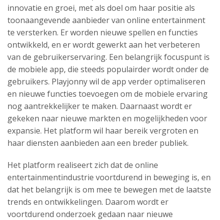
innovatie en groei, met als doel om haar positie als
toonaangevende aanbieder van online entertainment
te versterken. Er worden nieuwe spellen en functies
ontwikkeld, en er wordt gewerkt aan het verbeteren
van de gebruikerservaring. Een belangrijk focuspunt is
de mobiele app, die steeds populairder wordt onder de
gebruikers. Playjonny wil de app verder optimaliseren
en nieuwe functies toevoegen om de mobiele ervaring
nog aantrekkelijker te maken. Daarnaast wordt er
gekeken naar nieuwe markten en mogelijkheden voor
expansie. Het platform wil haar bereik vergroten en
haar diensten aanbieden aan een breder publiek.
Het platform realiseert zich dat de online
entertainmentindustrie voortdurend in beweging is, en
dat het belangrijk is om mee te bewegen met de laatste
trends en ontwikkelingen. Daarom wordt er
voortdurend onderzoek gedaan naar nieuwe