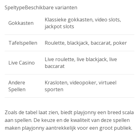
SpeltypeBeschikbare varianten
Klassieke gokkasten, video slots,
Gokkasten
jackpot slots
Tafelspellen
Roulette, blackjack, baccarat, poker
Live roulette, live blackjack, live
Live Casino
baccarat
Andere
Krasloten, videopoker, virtueel
Spellen
sporten
Zoals de tabel laat zien, biedt playjonny een breed scala
aan spellen. De keuze en de kwaliteit van deze spellen
maken playjonny aantrekkelijk voor een groot publiek.