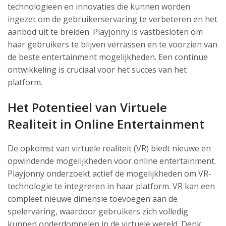
technologieën en innovaties die kunnen worden
ingezet om de gebruikerservaring te verbeteren en het
aanbod uit te breiden. Playjonny is vastbesloten om
haar gebruikers te blijven verrassen en te voorzien van
de beste entertainment mogelijkheden. Een continue
ontwikkeling is cruciaal voor het succes van het
platform.
Het Potentieel van Virtuele
Realiteit in Online Entertainment
De opkomst van virtuele realiteit (VR) biedt nieuwe en
opwindende mogelijkheden voor online entertainment.
Playjonny onderzoekt actief de mogelijkheden om VR-
technologie te integreren in haar platform. VR kan een
compleet nieuwe dimensie toevoegen aan de
spelervaring, waardoor gebruikers zich volledig
kunnen onderdompelen in de virtuele wereld. Denk