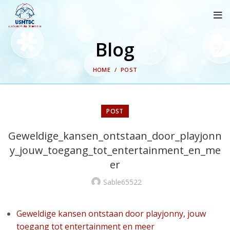
Blog
HOME
POST
POST
Geweldige_kansen_ontstaan_door_playjonn
y_jouw_toegang_tot_entertainment_en_me
er
Sable65522
Geweldige kansen ontstaan door playjonny, jouw
toegang tot entertainment en meer