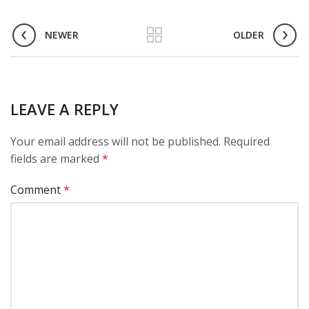
NEWER
OLDER
LEAVE A REPLY
Your email address will not be published.
Required
fields are marked
*
Comment
*