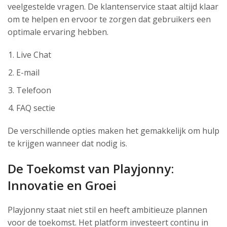
veelgestelde vragen. De klantenservice staat altijd klaar
om te helpen en ervoor te zorgen dat gebruikers een
optimale ervaring hebben.
Live Chat
E-mail
Telefoon
FAQ sectie
De verschillende opties maken het gemakkelijk om hulp
te krijgen wanneer dat nodig is.
De Toekomst van Playjonny:
Innovatie en Groei
Playjonny staat niet stil en heeft ambitieuze plannen
voor de toekomst. Het platform investeert continu in