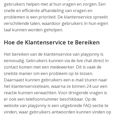
gebruikers helpen met al hun vragen en zorgen. Een
snelle en efficiënte afhandeling van vragen en
problemen is een prioriteit. De klantenservice spreekt
verschillende talen, waardoor gebruikers in hun eigen
taal kunnen worden geholpen.
Hoe de Klantenservice te Bereiken
Het bereiken van de klantenservice van playjonny is
eenvoudig. Gebruikers kunnen via de live chat direct in
contact komen met een medewerker. Dit is vaak de
snelste manier om een probleem op te lossen.
Daarnaast kunnen gebruikers een e-mail sturen naar
het klantenserviceteam, waarna ze binnen 24 uur een
reactie kunnen verwachten. Voor dringende vragen is
er ook een telefoonnummer beschikbaar. Op de
website van playjonny is een uitgebreide FAQ-sectie te
vinden, waar gebruikers antwoorden kunnen vinden op