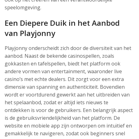
speelomgeving.
Een Diepere Duik in het Aanbod
van Playjonny
Playjonny onderscheidt zich door de diversiteit van het
aanbod. Naast de bekende casinospellen, zoals
gokkasten en tafelspellen, biedt het platform ook
andere vormen van entertainment, waaronder live
casino’s met echte dealers. Dit zorgt voor een extra
dimensie van spanning en authenticiteit. Bovendien
wordt er voortdurend gewerkt aan het uitbreiden van
het spelaanbod, zodat er altijd iets nieuws te
ontdekken is voor de gebruikers. Een belangrijk aspect
is de gebruiksvriendelijkheid van het platform. De
website en mobiele app zijn ontworpen om intuïtief en
gemakkelijk te navigeren, zodat ook beginners snel