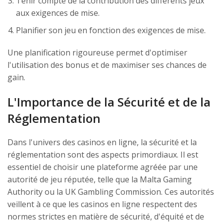
Tenir compte de la contribution des différents jeux
aux exigences de mise.
Planifier son jeu en fonction des exigences de mise.
Une planification rigoureuse permet d'optimiser
l'utilisation des bonus et de maximiser ses chances de
gain.
L'Importance de la Sécurité et de la
Réglementation
Dans l'univers des casinos en ligne, la sécurité et la
réglementation sont des aspects primordiaux. Il est
essentiel de choisir une plateforme agréée par une
autorité de jeu réputée, telle que la Malta Gaming
Authority ou la UK Gambling Commission. Ces autorités
veillent à ce que les casinos en ligne respectent des
normes strictes en matière de sécurité, d'équité et de