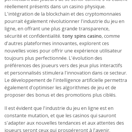
réellement présents dans un casino physique.
L'intégration de la blockchain et des cryptomonnaies
pourrait également révolutionner l'industrie du jeu en
ligne, en offrant une plus grande transparence,
sécurité et confidentialité.
tony spins casino
, comme
d'autres plateformes innovantes, explorent ces
nouvelles voies pour offrir une expérience utilisateur
toujours plus perfectionnée. L'évolution des
préférences des joueurs vers des jeux plus interactifs
et personnalisés stimulera l'innovation dans ce secteur.
Le développement de l'intelligence artificielle permettra
également d'optimiser les algorithmes de jeu et de
proposer des bonus et des promotions plus ciblés.
Il est évident que l'industrie du jeu en ligne est en
constante mutation, et que les casinos qui sauront
s'adapter aux nouvelles tendances et aux attentes des
joueurs seront ceux qui prospéreront à l'avenir.