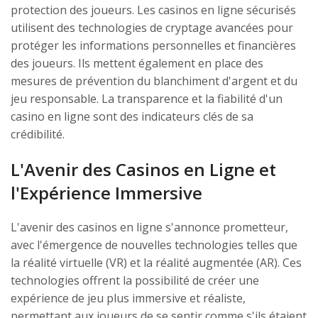
protection des joueurs. Les casinos en ligne sécurisés
utilisent des technologies de cryptage avancées pour
protéger les informations personnelles et financières
des joueurs. Ils mettent également en place des
mesures de prévention du blanchiment d'argent et du
jeu responsable. La transparence et la fiabilité d'un
casino en ligne sont des indicateurs clés de sa
crédibilité.
L'Avenir des Casinos en Ligne et
l'Expérience Immersive
L'avenir des casinos en ligne s'annonce prometteur,
avec l'émergence de nouvelles technologies telles que
la réalité virtuelle (VR) et la réalité augmentée (AR). Ces
technologies offrent la possibilité de créer une
expérience de jeu plus immersive et réaliste,
permettant aux joueurs de se sentir comme s'ils étaient