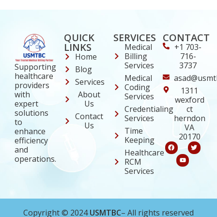
QUICK
SERVICES
CONTACT
LINKS
Medical
+1 703-
Billing
716-
Home
Services
3737
Supporting
Blog
healthcare
Medical
asad@usmt
Services
providers
Coding
1311
About
with
Services
wexford
Us
expert
Credentialing
ct
solutions
Contact
Services
herndon
to
Us
VA
Time
enhance
20170
Keeping
efficiency
and
Healthcare
operations.
RCM
Services
Copyright © 2024
USMTBC
– All rights reserved