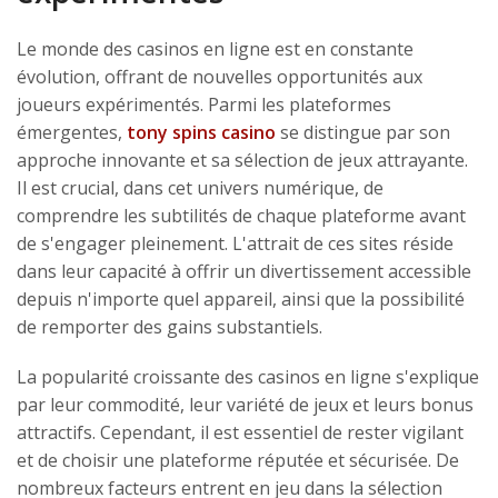
Le monde des casinos en ligne est en constante
évolution, offrant de nouvelles opportunités aux
joueurs expérimentés. Parmi les plateformes
émergentes,
tony spins casino
se distingue par son
approche innovante et sa sélection de jeux attrayante.
Il est crucial, dans cet univers numérique, de
comprendre les subtilités de chaque plateforme avant
de s'engager pleinement. L'attrait de ces sites réside
dans leur capacité à offrir un divertissement accessible
depuis n'importe quel appareil, ainsi que la possibilité
de remporter des gains substantiels.
La popularité croissante des casinos en ligne s'explique
par leur commodité, leur variété de jeux et leurs bonus
attractifs. Cependant, il est essentiel de rester vigilant
et de choisir une plateforme réputée et sécurisée. De
nombreux facteurs entrent en jeu dans la sélection