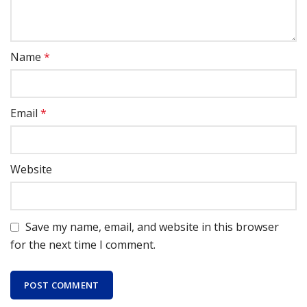
Name
*
Email
*
Website
Save my name, email, and website in this browser
for the next time I comment.