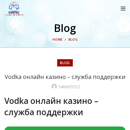
Blog
HOME
BLOG
BLOG
Vodka онлайн казино – служба поддержки
Sable65522
Vodka онлайн казино –
служба поддержки