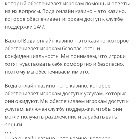
который обеспечивает игрокам помощь и ответы
на их вопросы. Вода онлайн казино – это казино,
которое обеспечивает игрокам доступ к службе
поддержки 24/7.
Важно! Вода онлайн казино – это казино, которое
обеспечивает игрокам безопасность и
конфиденциальность. Мы понимаем, что игроки
хотят чувствовать себя комфортно и безопасно,
поэтому мы обеспечиваем им это.
Вода онлайн казино – это казино, которое
обеспечивает игрокам доступ к услугам, которые
они ожидуют. Мы обеспечиваем игрокам доступ к
услугам, включая службу поддержки, чтобы они
могли получать развлечение и зарабатывать
деньги.
Вода онлайн казино – это казино, которое