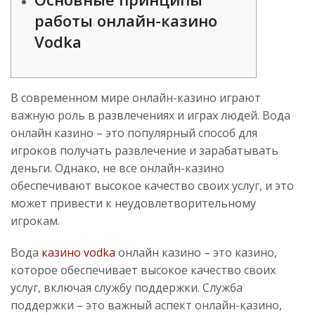
работы онлайн-казино
Vodka
В современном мире онлайн-казино играют
важную роль в развлечениях и играх людей. Вода
онлайн казино – это популярный способ для
игроков получать развлечение и зарабатывать
деньги. Однако, не все онлайн-казино
обеспечивают высокое качество своих услуг, и это
может привести к неудовлетворительному
игрокам.
Вода
казино vodka
онлайн казино – это казино,
которое обеспечивает высокое качество своих
услуг, включая службу поддержки. Служба
поддержки – это важный аспект онлайн-казино,