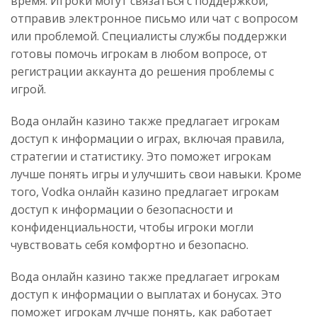
время. Игроки могут связаться с поддержкой,
отправив электронное письмо или чат с вопросом
или проблемой. Специалисты службы поддержки
готовы помочь игрокам в любом вопросе, от
регистрации аккаунта до решения проблемы с
игрой.
Вода онлайн казино также предлагает игрокам
доступ к информации о играх, включая правила,
стратегии и статистику. Это поможет игрокам
лучше понять игры и улучшить свои навыки. Кроме
того, Vodka онлайн казино предлагает игрокам
доступ к информации о безопасности и
конфиденциальности, чтобы игроки могли
чувствовать себя комфортно и безопасно.
Вода онлайн казино также предлагает игрокам
доступ к информации о выплатах и бонусах. Это
поможет игрокам лучше понять, как работает