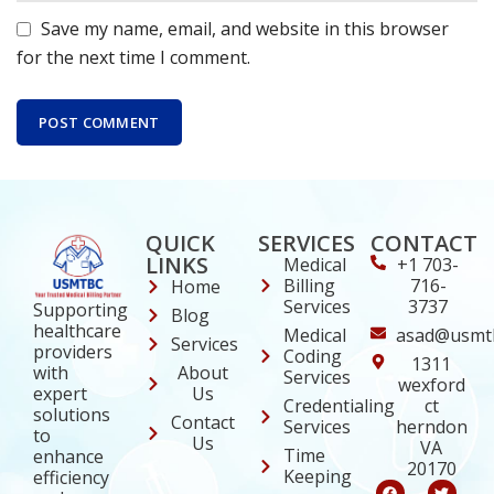
Save my name, email, and website in this browser
for the next time I comment.
QUICK
SERVICES
CONTACT
LINKS
Medical
+1 703-
Billing
716-
Home
Services
3737
Supporting
Blog
healthcare
Medical
asad@usmt
Services
providers
Coding
1311
About
with
Services
wexford
Us
expert
Credentialing
ct
solutions
Contact
Services
herndon
to
Us
VA
Time
enhance
20170
Keeping
efficiency