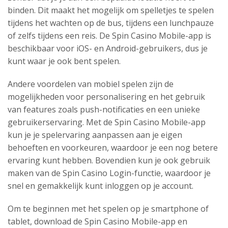
binden. Dit maakt het mogelijk om spelletjes te spelen
tijdens het wachten op de bus, tijdens een lunchpauze
of zelfs tijdens een reis. De Spin Casino Mobile-app is
beschikbaar voor iOS- en Android-gebruikers, dus je
kunt waar je ook bent spelen.
Andere voordelen van mobiel spelen zijn de
mogelijkheden voor personalisering en het gebruik
van features zoals push-notificaties en een unieke
gebruikerservaring. Met de Spin Casino Mobile-app
kun je je spelervaring aanpassen aan je eigen
behoeften en voorkeuren, waardoor je een nog betere
ervaring kunt hebben. Bovendien kun je ook gebruik
maken van de Spin Casino Login-functie, waardoor je
snel en gemakkelijk kunt inloggen op je account.
Om te beginnen met het spelen op je smartphone of
tablet, download de Spin Casino Mobile-app en