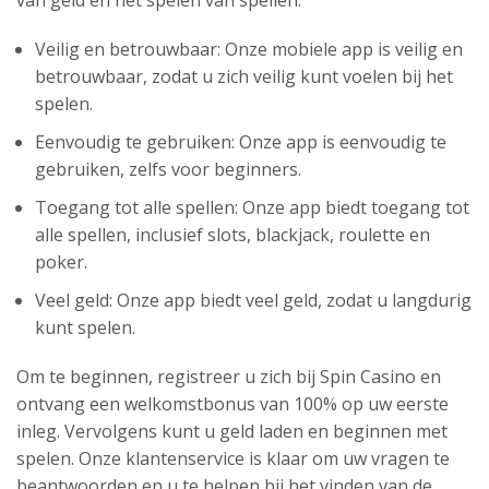
van geld en het spelen van spellen.
Veilig en betrouwbaar: Onze mobiele app is veilig en
betrouwbaar, zodat u zich veilig kunt voelen bij het
spelen.
Eenvoudig te gebruiken: Onze app is eenvoudig te
gebruiken, zelfs voor beginners.
Toegang tot alle spellen: Onze app biedt toegang tot
alle spellen, inclusief slots, blackjack, roulette en
poker.
Veel geld: Onze app biedt veel geld, zodat u langdurig
kunt spelen.
Om te beginnen, registreer u zich bij Spin Casino en
ontvang een welkomstbonus van 100% op uw eerste
inleg. Vervolgens kunt u geld laden en beginnen met
spelen. Onze klantenservice is klaar om uw vragen te
beantwoorden en u te helpen bij het vinden van de