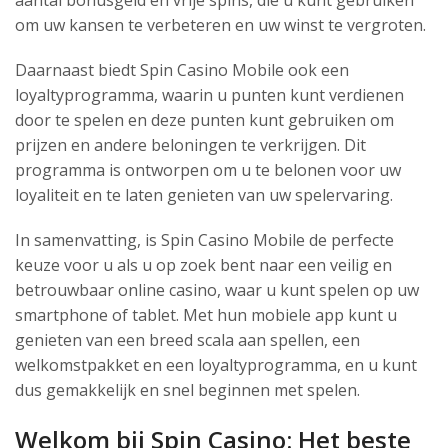
aantal bonusgeld en vrije spins, die u kunt gebruiken
om uw kansen te verbeteren en uw winst te vergroten.
Daarnaast biedt Spin Casino Mobile ook een
loyaltyprogramma, waarin u punten kunt verdienen
door te spelen en deze punten kunt gebruiken om
prijzen en andere beloningen te verkrijgen. Dit
programma is ontworpen om u te belonen voor uw
loyaliteit en te laten genieten van uw spelervaring.
In samenvatting, is Spin Casino Mobile de perfecte
keuze voor u als u op zoek bent naar een veilig en
betrouwbaar online casino, waar u kunt spelen op uw
smartphone of tablet. Met hun mobiele app kunt u
genieten van een breed scala aan spellen, een
welkomstpakket en een loyaltyprogramma, en u kunt
dus gemakkelijk en snel beginnen met spelen.
Welkom bij Spin Casino: Het beste