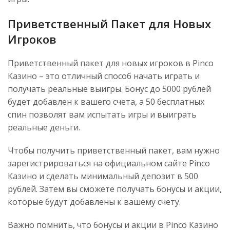
Приветственный Пакет для Новых
Игроков
Приветственный пакет для новых игроков в Pinco
Казино – это отличный способ начать играть и
получать реальные выигры. Бонус до 5000 рублей
будет добавлен к вашего счета, а 50 бесплатных
спин позволят вам испытать игры и выиграть
реальные деньги.
Чтобы получить приветственный пакет, вам нужно
зарегистрироваться на официальном сайте Pinco
Казино и сделать минимальный депозит в 500
рублей. Затем вы сможете получать бонусы и акции,
которые будут добавлены к вашему счету.
Важно помнить, что бонусы и акции в Pinco Казино