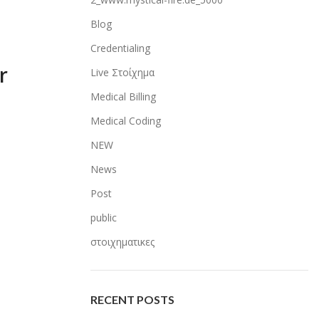
Blog
Credentialing
r
Live Στοίχημα
Medical Billing
Medical Coding
NEW
News
Post
public
στοιχηματικες
RECENT POSTS