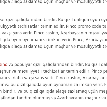
 qalıqda əlaqə saxlamaq üçün məşhur və məsuliyyətli tə
r qızıl qalıqlarından biridir. Bu qızıl qalıqda oyun 
iyyətli təchizatlar təmin edilir. Pinco promo code tə
axşı şans verir. Pinco casino, Azərbaycanın məsuliyyə
l qalıqda oyun oynamanıza imkan verir. Pinco, Azərbayc
 qalıqda əlaqə saxlamaq üçün məşhur və məsuliyyətli tə
sino
və populyar qızıl qalıqlarından biridir. Bu qızıl q
hur və məsuliyyətli təchizatlar təmin edilir. Pinco 
nıza daha yaxşı şans verir. Pinco casino, Azərbaycan
alır və bu qızıl qalıqda oyun oynamanıza imkan verir. P
n biridir, və bu qızıl qalıqda əlaqə saxlamaq üçün mə
 tərəfindən təqdim olunmuş və Azərbaycanın məşhur və