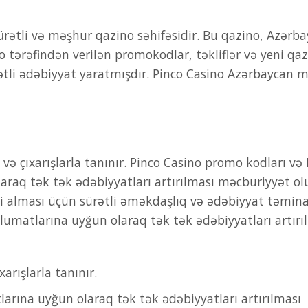
ətli və məşhur qazino səhifəsidir. Bu qazino, Azərbay
no tərəfindən verilən promokodlar, təkliflər və yeni qa
ətli ədəbiyyat yaratmışdır. Pinco Casino Azərbaycan 
ə çıxarışlarla tanınır. Pinco Casino promo kodları və 
raq tək tək ədəbiyyatları artırılması məcburiyyət ol
 alması üçün sürətli əməkdaşlıq və ədəbiyyat təminat
lumatlarına uyğun olaraq tək tək ədəbiyyatları artırı
arışlarla tanınır.
arına uyğun olaraq tək tək ədəbiyyatları artırılması