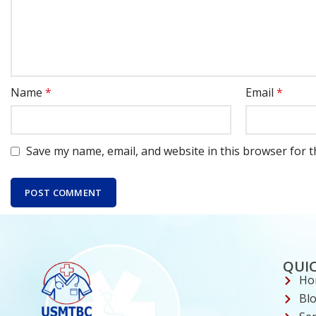
Name
*
Email
*
Save my name, email, and website in this browser for t
QUIC
Ho
Bl