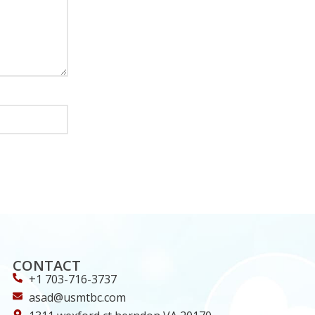
CONTACT
+1 703-716-3737
asad@usmtbc.com