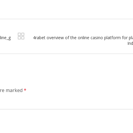
line_g
4rabet overview of the online casino platform for pl
In
 are marked
*