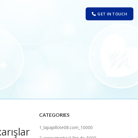
GET IN TOUCH
CATEGORIES
1_lapapillote08.com_10000
arışlar
2_www.mystical-fire.de_5000