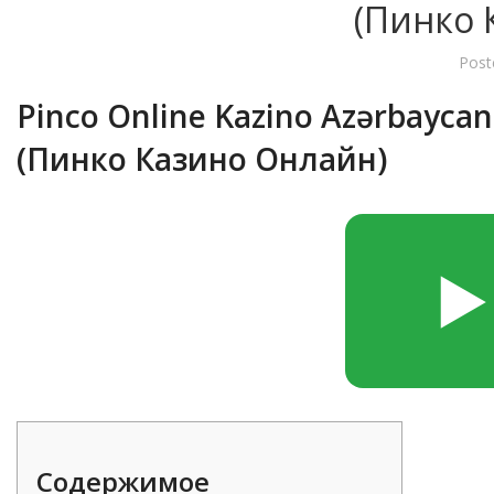
(Пинко 
Post
Pinco Online Kazino Azərbaycanda
(Пинко Казино Онлайн)
▶
Содержимое