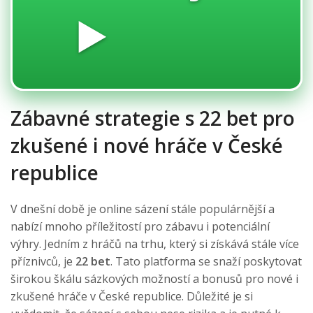
▶️
Zábavné strategie s 22 bet pro
zkušené i nové hráče v České
republice
V dnešní době je online sázení stále populárnější a
nabízí mnoho příležitostí pro zábavu i potenciální
výhry. Jedním z hráčů na trhu, který si získává stále více
příznivců, je
22 bet
. Tato platforma se snaží poskytovat
širokou škálu sázkových možností a bonusů pro nové i
zkušené hráče v České republice. Důležité je si