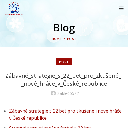
Blog
HOME
POST
POST
Zábavné_strategie_s_22_bet_pro_zkušené_i
_nové_hráče_v_České_republice
Sable65522
Zábavné strategie s 22 bet pro zkušené i nové hráče
v České republice