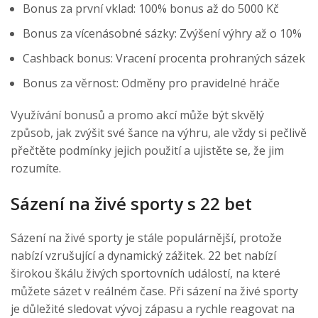
Bonus za první vklad: 100% bonus až do 5000 Kč
Bonus za vícenásobné sázky: Zvýšení výhry až o 10%
Cashback bonus: Vracení procenta prohraných sázek
Bonus za věrnost: Odměny pro pravidelné hráče
Využívání bonusů a promo akcí může být skvělý
způsob, jak zvýšit své šance na výhru, ale vždy si pečlivě
přečtěte podmínky jejich použití a ujistěte se, že jim
rozumíte.
Sázení na živé sporty s 22 bet
Sázení na živé sporty je stále populárnější, protože
nabízí vzrušující a dynamický zážitek. 22 bet nabízí
širokou škálu živých sportovních událostí, na které
můžete sázet v reálném čase. Při sázení na živé sporty
je důležité sledovat vývoj zápasu a rychle reagovat na