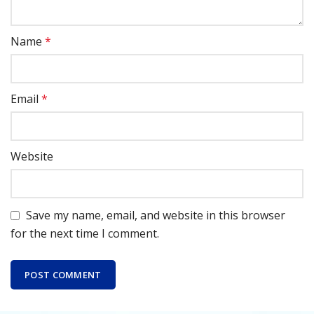
Name
*
Email
*
Website
Save my name, email, and website in this browser
for the next time I comment.