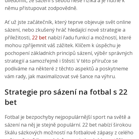
uvědomit, že sázení s sebou nese rizika a je nutné k
němu přistupovat zodpovědně.
Ať už jste začátečník, který teprve objevuje svět online
sázení, nebo zkušený hráč hledající nové strategie a
příležitosti,
22 bet
nabízí řadu funkcí a možností, které
mohou zpříjemnit váš zážitek. Klíčem k úspěchu je
pochopení základních principů sázení, výběr správných
strategií a samozřejmě i štěstí. V této příručce se
podíváme na některé z těchto aspektů a poskytneme
vám rady, jak maximalizovat své šance na výhru.
Strategie pro sázení na fotbal s 22
bet
Fotbal je bezpochyby nejpopulárnější sport na světě a
sázení na něj je stejně populární. 22 bet nabízí širokou
škálu sázkových možností na fotbalové zápasy z celého