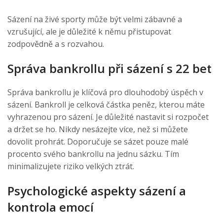
Sázení na živé sporty může být velmi zábavné a
vzrušující, ale je důležité k němu přistupovat
zodpovědně a s rozvahou.
Správa bankrollu při sázení s 22 bet
Správa bankrollu je klíčová pro dlouhodobý úspěch v
sázení. Bankroll je celková částka peněz, kterou máte
vyhrazenou pro sázení. Je důležité nastavit si rozpočet
a držet se ho. Nikdy nesázejte více, než si můžete
dovolit prohrát. Doporučuje se sázet pouze malé
procento svého bankrollu na jednu sázku. Tím
minimalizujete riziko velkých ztrát.
Psychologické aspekty sázení a
kontrola emocí