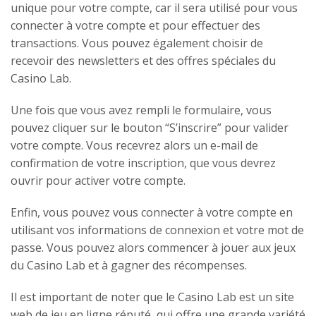
unique pour votre compte, car il sera utilisé pour vous
connecter à votre compte et pour effectuer des
transactions. Vous pouvez également choisir de
recevoir des newsletters et des offres spéciales du
Casino Lab.
Une fois que vous avez rempli le formulaire, vous
pouvez cliquer sur le bouton “S’inscrire” pour valider
votre compte. Vous recevrez alors un e-mail de
confirmation de votre inscription, que vous devrez
ouvrir pour activer votre compte.
Enfin, vous pouvez vous connecter à votre compte en
utilisant vos informations de connexion et votre mot de
passe. Vous pouvez alors commencer à jouer aux jeux
du Casino Lab et à gagner des récompenses.
Il est important de noter que le Casino Lab est un site
web de jeu en ligne réputé, qui offre une grande variété