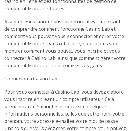
casino en ligne et des fonctionnalités de gestion de
compte utilisateur efficaces.
Avant de vous lancer dans l’aventure, il est important
de comprendre comment fonctionne Casino Lab et
comment vous pouvez vous y connecter et gérer votre
compte utilisateur. Dans cet article, nous allons vous
montrer comment vous pouvez vous inscrire et vous
connecter à Casino Lab, ainsi que comment gérer votre
compte utilisateur pour maximiser vos gains.
Connexion à Casino Lab
Pour vous connecter à Casino Lab, vous devez d’abord
vous inscrire en créant un compte utilisateur. Cela
prend environ 5 minutes et nécessite quelques
informations personnelles, telles que votre nom, votre
prénom, votre adresse e-mail et votre mot de passe.
Une fois que vous avez créé votre compte, vous pouvez