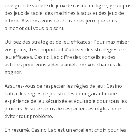
une grande variété de jeux de casino en ligne, y compris
des jeux de table, des machines à sous et des jeux de
loterie. Assurez-vous de choisir des jeux que vous
aimez et qui vous plaisent.
Utilisez des stratégies de jeu efficaces : Pour maximiser
vos gains, il est important d’utiliser des stratégies de
jeu efficaces. Casino Lab offre des conseils et des
astuces pour vous aider à améliorer vos chances de
gagner.
Assurez-vous de respecter les règles de jeu : Casino
Lab a des règles de jeu strictes pour garantir une
expérience de jeu sécurisée et équitable pour tous les
joueurs. Assurez-vous de respecter ces règles pour
éviter tout problème.
En résumé, Casino Lab est un excellent choix pour les