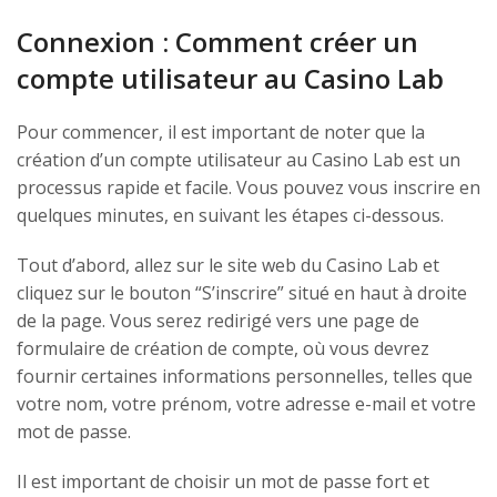
Connexion : Comment créer un
compte utilisateur au Casino Lab
Pour commencer, il est important de noter que la
création d’un compte utilisateur au Casino Lab est un
processus rapide et facile. Vous pouvez vous inscrire en
quelques minutes, en suivant les étapes ci-dessous.
Tout d’abord, allez sur le site web du Casino Lab et
cliquez sur le bouton “S’inscrire” situé en haut à droite
de la page. Vous serez redirigé vers une page de
formulaire de création de compte, où vous devrez
fournir certaines informations personnelles, telles que
votre nom, votre prénom, votre adresse e-mail et votre
mot de passe.
Il est important de choisir un mot de passe fort et