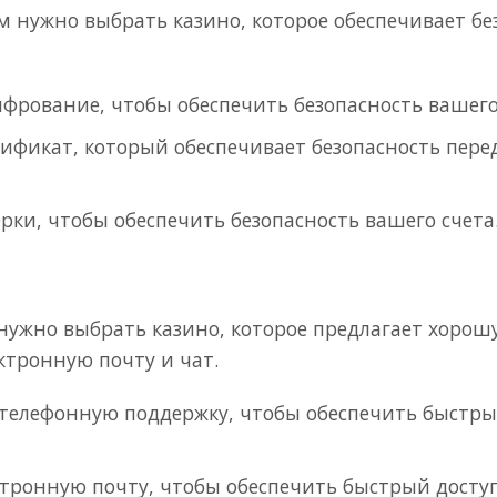
м нужно выбрать казино, которое обеспечивает бе
рование, чтобы обеспечить безопасность вашего
тификат, который обеспечивает безопасность пере
рки, чтобы обеспечить безопасность вашего счета
нужно выбрать казино, которое предлагает хорош
ктронную почту и чат.
телефонную поддержку, чтобы обеспечить быстры
ктронную почту, чтобы обеспечить быстрый доступ