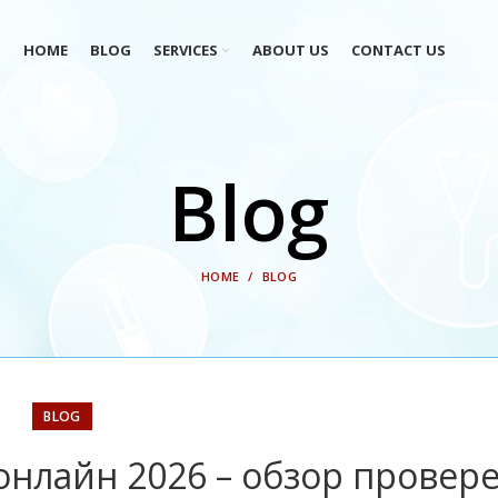
HOME
BLOG
SERVICES
ABOUT US
CONTACT US
Blog
HOME
BLOG
BLOG
онлайн 2026 – обзор провер