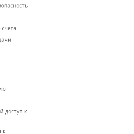
зопасность
 счета.
дачи
.
ую
й доступ к
 к