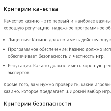
Критерии качества
Качество казино – это первый и наиболее важн
хорошую репутацию, надежное программное об
Лицензия: Казино должно иметь действующу
Программное обеспечение: Казино должно исп
обеспечивает безопасность и честность игр.
Репутация: Казино должно иметь хорошую реп
экспертов.
Кроме того, вам нужно проверить, какие игровы
казино, которое предлагает широкий выбор игр,
Критерии безопасности