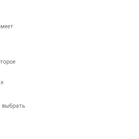
имеет
оторое
ах
о выбрать