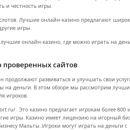
ь и честность игры.
и слотов. Лучшие онлайн-казино предлагают широ
другие игры.
лучшие онлайн-казино, где можно играть на день
р проверенных сайтов
н продолжают развиваться и улучшать свои услуг
ы на деньги. В этом обзоре мы рассмотрим лучши
я игроков.
ort.ru/ . Это казино предлагает игрокам более 800 
угие игры. Казино имеет лицензию на игорный биз
изнесу Мальты. Игроки могут играть на деньги с