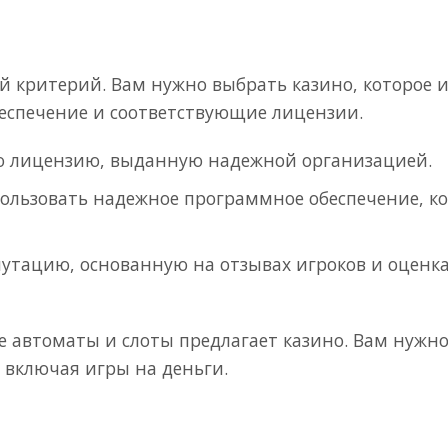
ый критерий. Вам нужно выбрать казино, которое 
еспечение и соответствующие лицензии.
ю лицензию, выданную надежной организацией.
ользовать надежное программное обеспечение, к
утацию, основанную на отзывах игроков и оценк
е автоматы и слоты предлагает казино. Вам нужн
 включая игры на деньги.