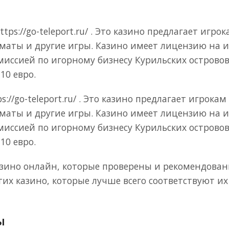
s://go-teleport.ru/ . Это казино предлагает игрок
томаты и другие игры. Казино имеет лицензию на 
омиссией по игорному бизнесу Курильских островов
10 евро.
//go-teleport.ru/ . Это казино предлагает игрокам 
томаты и другие игры. Казино имеет лицензию на 
омиссией по игорному бизнесу Курильских островов
10 евро.
азино онлайн, которые проверены и рекомендован
их казино, которые лучше всего соответствуют их
ы