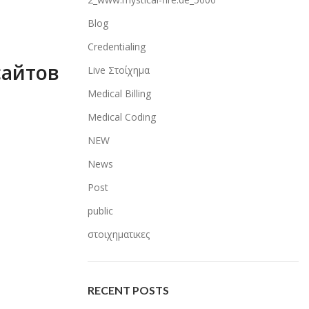
Blog
Credentialing
сайтов
Live Στοίχημα
Medical Billing
Medical Coding
NEW
News
Post
public
στοιχηματικες
RECENT POSTS