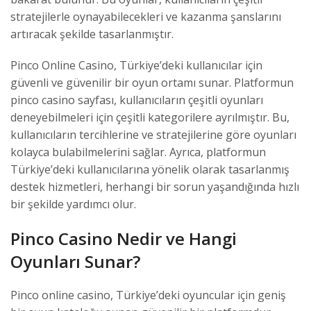
stratejilerle oynayabilecekleri ve kazanma şanslarını
artıracak şekilde tasarlanmıştır.
Pinco Online Casino, Türkiye’deki kullanıcılar için
güvenli ve güvenilir bir oyun ortamı sunar. Platformun
pinco casino sayfası, kullanıcıların çeşitli oyunları
deneyebilmeleri için çeşitli kategorilere ayrılmıştır. Bu,
kullanıcıların tercihlerine ve stratejilerine göre oyunları
kolayca bulabilmelerini sağlar. Ayrıca, platformun
Türkiye’deki kullanıcılarına yönelik olarak tasarlanmış
destek hizmetleri, herhangi bir sorun yaşandığında hızlı
bir şekilde yardımcı olur.
Pinco Casino Nedir ve Hangi
Oyunları Sunar?
Pinco online casino, Türkiye’deki oyuncular için geniş