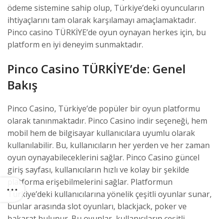
ödeme sistemine sahip olup, Türkiye’deki oyuncuların
ihtiyaçlarını tam olarak karşılamayı amaçlamaktadır.
Pinco casino TÜRKİYE’de oyun oynayan herkes için, bu
platform en iyi deneyim sunmaktadır.
Pinco Casino TÜRKİYE’de: Genel
Bakış
Pinco Casino, Türkiye’de popüler bir oyun platformu
olarak tanınmaktadır. Pinco Casino indir seçeneği, hem
mobil hem de bilgisayar kullanıcılara uyumlu olarak
kullanılabilir. Bu, kullanıcıların her yerden ve her zaman
oyun oynayabileceklerini sağlar. Pinco Casino güncel
giriş sayfası, kullanıcıların hızlı ve kolay bir şekilde
platforma erişebilmelerini sağlar. Platformun
Türkiye’deki kullanıcılarına yönelik çeşitli oyunlar sunar,
bunlar arasında slot oyunları, blackjack, poker ve
bakarat bulunur. Bu oyunlar, kullanıcıların çeşitli