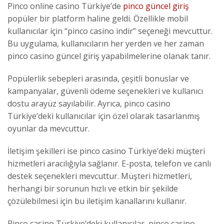
Pinco online casino Türkiye’de
pinco güncel giriş
popüler bir platform haline geldi. Özellikle mobil
kullanıcılar için “pinco casino indir” seçeneği mevcuttur.
Bu uygulama, kullanıcıların her yerden ve her zaman
pinco casino güncel giriş yapabilmelerine olanak tanır.
Popülerlik sebepleri arasında, çeşitli bonuslar ve
kampanyalar, güvenli ödeme seçenekleri ve kullanıcı
dostu arayüz sayılabilir. Ayrıca, pinco casino
Türkiye’deki kullanıcılar için özel olarak tasarlanmış
oyunlar da mevcuttur.
İletişim şekilleri ise pinco casino Türkiye’deki müşteri
hizmetleri aracılığıyla sağlanır. E-posta, telefon ve canlı
destek seçenekleri mevcuttur. Müşteri hizmetleri,
herhangi bir sorunun hızlı ve etkin bir şekilde
çözülebilmesi için bu iletişim kanallarını kullanır.
Pinco casino Türkiye’deki kullanıcılar, pinco casino