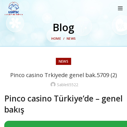
Blog
HOME
NEWS
NEWS
Pinco casino Trkiyede genel bak.5709 (2)
Sable65522
Pinco casino Türkiye’de – genel
bakış