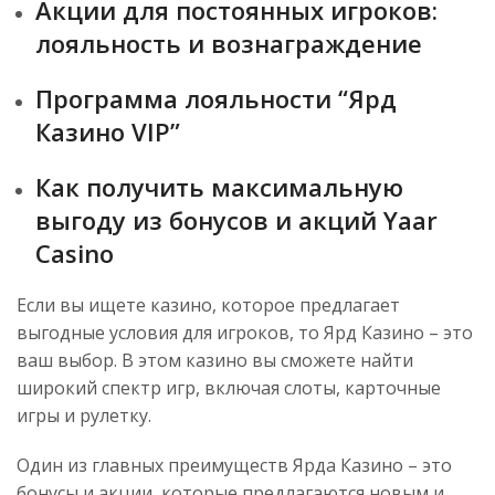
Акции для постоянных игроков:
лояльность и вознаграждение
Программа лояльности “Ярд
Казино VIP”
Как получить максимальную
выгоду из бонусов и акций Yaar
Casino
Если вы ищете казино, которое предлагает
выгодные условия для игроков, то Ярд Казино – это
ваш выбор. В этом казино вы сможете найти
широкий спектр игр, включая слоты, карточные
игры и рулетку.
Один из главных преимуществ Ярда Казино – это
бонусы и акции, которые предлагаются новым и