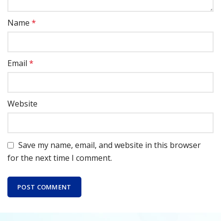
Name
*
Email
*
Website
Save my name, email, and website in this browser
for the next time I comment.