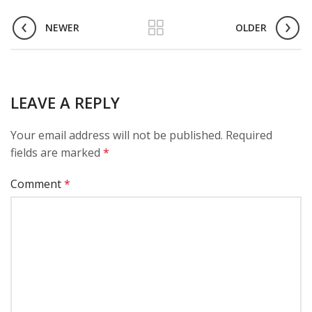
NEWER
OLDER
LEAVE A REPLY
Your email address will not be published.
Required
fields are marked
*
Comment
*