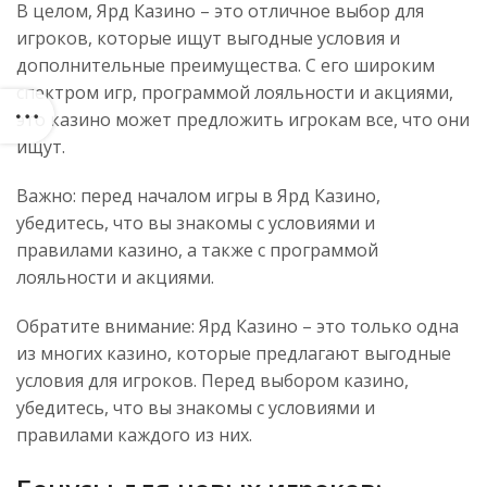
В целом, Ярд Казино – это отличное выбор для
игроков, которые ищут выгодные условия и
дополнительные преимущества. С его широким
спектром игр, программой лояльности и акциями,
это казино может предложить игрокам все, что они
ищут.
Важно: перед началом игры в Ярд Казино,
убедитесь, что вы знакомы с условиями и
правилами казино, а также с программой
лояльности и акциями.
Обратите внимание: Ярд Казино – это только одна
из многих казино, которые предлагают выгодные
условия для игроков. Перед выбором казино,
убедитесь, что вы знакомы с условиями и
правилами каждого из них.