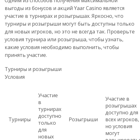
Одним из способов получения максимальной
выгоды из бонусов и акций Yaar Casino является
участие в турнирах и розыгрышах. Яркосно, что
турниры и розыгрыши могут быть доступны только
для новых игроков, но это не всегда так. Проверьте
условия турнира или розыгрыша, чтобы узнать,
какие условия необходимо выполнить, чтобы
принять участие.
Турниры и розыгрыши
Условия
Участие
Участие в
в
розыгрышах
турнирах
доступно для
доступно
Турниры
Розыгрыши
всех игроков,
только
но условия
для
могут
новых