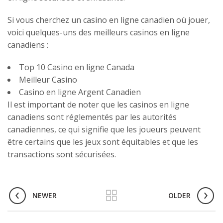
Si vous cherchez un casino en ligne canadien où jouer,
voici quelques-uns des meilleurs casinos en ligne
canadiens :
Top 10 Casino en ligne Canada
Meilleur Casino
Casino en ligne Argent Canadien
Il est important de noter que les casinos en ligne
canadiens sont réglementés par les autorités
canadiennes, ce qui signifie que les joueurs peuvent
être certains que les jeux sont équitables et que les
transactions sont sécurisées.
NEWER
OLDER