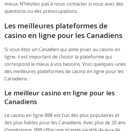
mieux. N’hésitez pas à nous contacter si vous avez des
questions ou des préoccupations.
Les meilleures plateformes de
casino en ligne pour les Canadiens
Si vous êtes un Canadien qui aime jouer au casino en
ligne, il est important de choisir la plateforme qui
correspond le mieux à vos besoins. Voici quelques-unes
des meilleures plateformes de casino en ligne pour les
Canadiens :
Le meilleur casino en ligne pour les
Canadiens
Le casino en ligne 888 est l’un des plus populaires et
des plus fiables pour les Canadiens. Avec plus de 20 ans
d’expérience, 888 offre une grande variété de jeux de