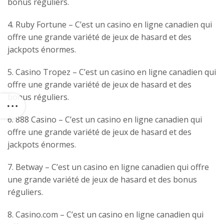
bonus réguliers.
4. Ruby Fortune – C’est un casino en ligne canadien qui
offre une grande variété de jeux de hasard et des
jackpots énormes.
5. Casino Tropez – C’est un casino en ligne canadien qui
offre une grande variété de jeux de hasard et des
bonus réguliers.
6. 888 Casino – C’est un casino en ligne canadien qui
offre une grande variété de jeux de hasard et des
jackpots énormes.
7. Betway – C’est un casino en ligne canadien qui offre
une grande variété de jeux de hasard et des bonus
réguliers.
8. Casino.com – C’est un casino en ligne canadien qui