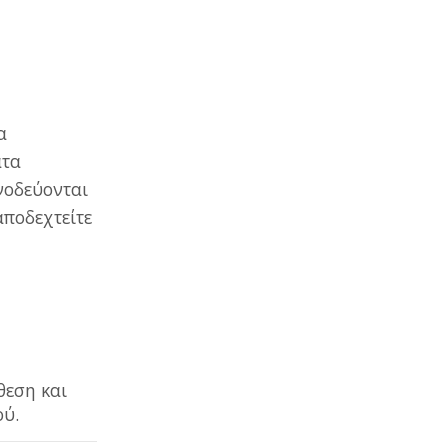
α
ατα
νοδεύονται
αποδεχτείτε
θεση και
ού.