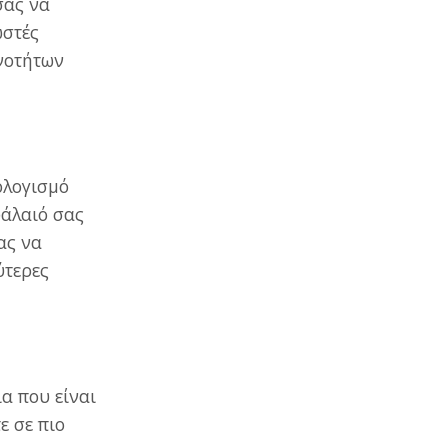
σας να
ωστές
ανοτήτων
ολογισμό
φάλαιό σας
ας να
ύτερες
ια που είναι
ε σε πιο