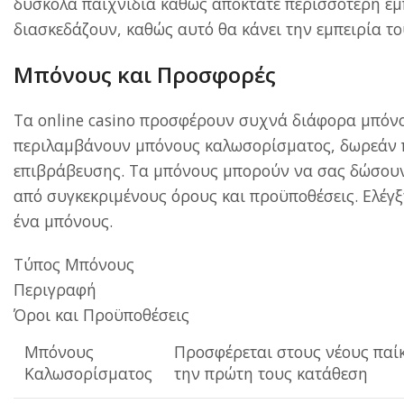
δύσκολα παιχνίδια καθώς αποκτάτε περισσότερη εμπ
διασκεδάζουν, καθώς αυτό θα κάνει την εμπειρία το
Μπόνους και Προσφορές
Τα online casino προσφέρουν συχνά διάφορα μπόνο
περιλαμβάνουν μπόνους καλωσορίσματος, δωρεάν 
επιβράβευσης. Τα μπόνους μπορούν να σας δώσουν
από συγκεκριμένους όρους και προϋποθέσεις. Ελέγξ
ένα μπόνους.
Τύπος Μπόνους
Περιγραφή
Όροι και Προϋποθέσεις
Μπόνους
Προσφέρεται στους νέους παίκ
Καλωσορίσματος
την πρώτη τους κατάθεση