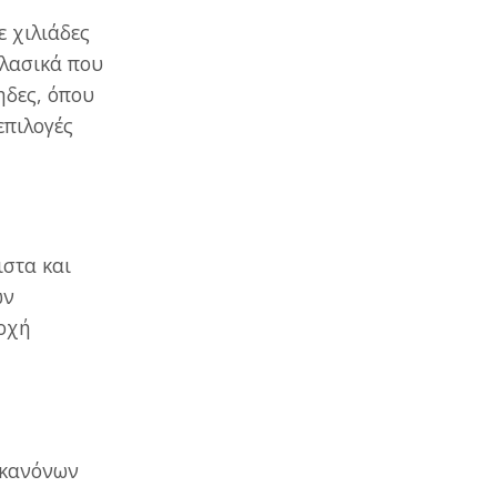
ε χιλιάδες
κλασικά που
ηδες, όπου
επιλογές
ιστα και
ων
αρχή
ν κανόνων