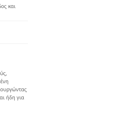
δος και
ύς,
μένη
μιουργώντας
αι ήδη για