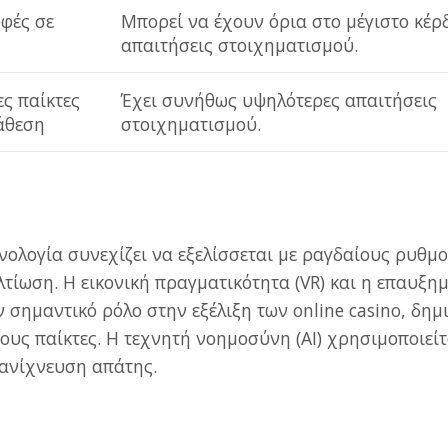
φές σε
Μπορεί να έχουν όρια στο μέγιστο κέρ
απαιτήσεις στοιχηματισμού.
ς παίκτες
Έχει συνήθως υψηλότερες απαιτήσεις
άθεση
στοιχηματισμού.
χνολογία συνεχίζει να εξελίσσεται με ραγδαίους ρυθμο
λτίωση. Η εικονική πραγματικότητα (VR) και η επαυξη
 σημαντικό ρόλο στην εξέλιξη των online casino, δη
τους παίκτες. Η τεχνητή νοημοσύνη (AI) χρησιμοποιείτ
 ανίχνευση απάτης.