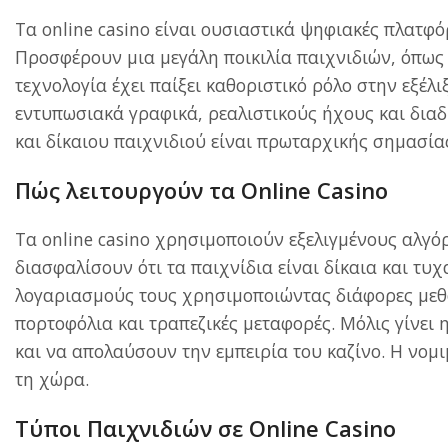
Τα online casino είναι ουσιαστικά ψηφιακές πλατφ
Προσφέρουν μια μεγάλη ποικιλία παιχνιδιών, όπως 
τεχνολογία έχει παίξει καθοριστικό ρόλο στην εξέλι
εντυπωσιακά γραφικά, ρεαλιστικούς ήχους και δια
και δίκαιου παιχνιδιού είναι πρωταρχικής σημασία
Πώς λειτουργούν τα Online Casino
Τα online casino χρησιμοποιούν εξελιγμένους αλγό
διασφαλίσουν ότι τα παιχνίδια είναι δίκαια και τ
λογαριασμούς τους χρησιμοποιώντας διάφορες μεθό
πορτοφόλια και τραπεζικές μεταφορές. Μόλις γίνει 
και να απολαύσουν την εμπειρία του καζίνο. Η νομ
τη χώρα.
Τύποι Παιχνιδιών σε Online Casino