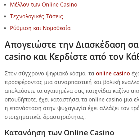
Μέλλον των Online Casino
Τεχνολογικές Τάσεις
Ρύθμιση και Νομοθεσία
Απογειώστε την Διασκέδαση σας
casino και Κερδίστε από τον Κά
Στον σύγχρονο ψηφιακό κόσμο, τα
online casino
έχο
προσφέροντας μια συναρπαστική και βολική εναλλα
απολαύσετε τα αγαπημένα σας παιχνίδια καζίνο από
οπουδήποτε, έχει καταστήσει τα online casino μια ε
η επανάσταση στην ψυχαγωγία έχει αλλάξει τον τρό
στοιχηματικές δραστηριότητες.
Κατανόηση των Online Casino