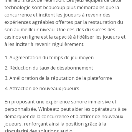
meilleurs taux de rétention. Les jeux équipés de cette
technologie sont beaucoup plus mémorables que la
concurrence et incitent les joueurs à revenir des
expériences agréables offertes par la restauration du
son au meilleur niveau. Une des clés du succès des
casinos en ligne est la capacité à fidéliser les joueurs et
à les inciter à revenir régulièrement.
Augmentation du temps de jeu moyen
Réduction du taux de désabonnement
Amélioration de la réputation de la plateforme
Attraction de nouveaux joueurs
En proposant une expérience sonore immersive et
personnalisée, Winbeatz peut aider les opérateurs à se
démarquer de la concurrence et à attirer de nouveaux
joueurs, renforçant ainsi la position grâce à la
singularité des solutions audio.