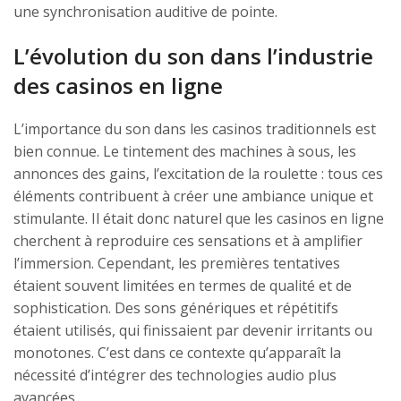
une synchronisation auditive de pointe.
L’évolution du son dans l’industrie
des casinos en ligne
L’importance du son dans les casinos traditionnels est
bien connue. Le tintement des machines à sous, les
annonces des gains, l’excitation de la roulette : tous ces
éléments contribuent à créer une ambiance unique et
stimulante. Il était donc naturel que les casinos en ligne
cherchent à reproduire ces sensations et à amplifier
l’immersion. Cependant, les premières tentatives
étaient souvent limitées en termes de qualité et de
sophistication. Des sons génériques et répétitifs
étaient utilisés, qui finissaient par devenir irritants ou
monotones. C’est dans ce contexte qu’apparaît la
nécessité d’intégrer des technologies audio plus
avancées.