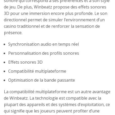
sonore qui correspond à ses préférences et à son style
de jeu. De plus, Winbeatz propose des effets sonores
3D pour une immersion encore plus profonde. Le son
directionnel permet de simuler l’environnement d’un
casino traditionnel et de renforcer la sensation de
présence.
Synchronisation audio en temps réel
Personnalisation des profils sonores
Effets sonores 3D
Compatibilité multiplateforme
Optimisation de la bande passante
La compatibilité multiplateforme est un autre avantage
de Winbeatz. La technologie est compatible avec la
plupart des appareils et des systèmes d’exploitation, ce
qui signifie que les joueurs peuvent profiter d’une