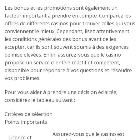
Les bonus et les promotions sont également un
facteur important à prendre en compte. Comparez les
offres de différents casinos pour trouver celles qui vous
conviennent le mieux. Cependant, lisez attentivement
les conditions générales des bonus avant de les
accepter, car ils sont souvent soumis à des exigences
de mise élevées. Enfin, assurez-vous que le casino
propose un service clientèle réactif et compétent,
disponible pour répondre à vos questions et résoudre
vos problèmes.
Pour vous aider à prendre une décision éclairée,
considérez le tableau suivant :
Critères de sélection
Points importants
Assurez-vous que le casino est
Licence et