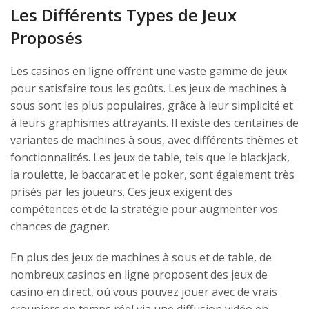
Les Différents Types de Jeux
Proposés
Les casinos en ligne offrent une vaste gamme de jeux
pour satisfaire tous les goûts. Les jeux de machines à
sous sont les plus populaires, grâce à leur simplicité et
à leurs graphismes attrayants. Il existe des centaines de
variantes de machines à sous, avec différents thèmes et
fonctionnalités. Les jeux de table, tels que le blackjack,
la roulette, le baccarat et le poker, sont également très
prisés par les joueurs. Ces jeux exigent des
compétences et de la stratégie pour augmenter vos
chances de gagner.
En plus des jeux de machines à sous et de table, de
nombreux casinos en ligne proposent des jeux de
casino en direct, où vous pouvez jouer avec de vrais