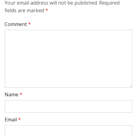
Your email address will not be published.
Required
fields are marked
*
Comment
*
Name
*
Email
*