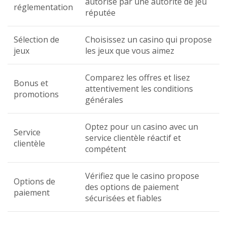
autorisé par une autorité de jeu
réglementation
réputée
Sélection de
Choisissez un casino qui propose
jeux
les jeux que vous aimez
Comparez les offres et lisez
Bonus et
attentivement les conditions
promotions
générales
Optez pour un casino avec un
Service
service clientèle réactif et
clientèle
compétent
Vérifiez que le casino propose
Options de
des options de paiement
paiement
sécurisées et fiables