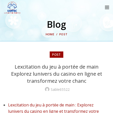
Blog
HOME
POST
POST
Lexcitation du jeu à portée de main
Explorez lunivers du casino en ligne et
transformez votre chanc
Sable65522
Lexcitation du jeu à portée de main : Explorez
lunivers du casino en ligne et transformez votre