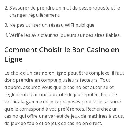
S’assurer de prendre un mot de passe robuste et le
changer régulièrement.
Ne pas utiliser un réseau WIFI publique
Vérifie les avis d’autres joueurs sur des sites fiables.
Comment Choisir le Bon Casino en
Ligne
Le choix d’un
casino en ligne
peut être complexe, il faut
donc prendre en compte plusieurs facteurs. Tout
d’abord, assurez-vous que le casino est autorisé et
réglementé par une autorité de jeu réputée. Ensuite,
vérifiez la gamme de jeux proposés pour vous assurer
qu’elle correspond à vos préférences. Recherchez un
casino qui offre une variété de jeux de machines à sous,
de jeux de table et de jeux de casino en direct.