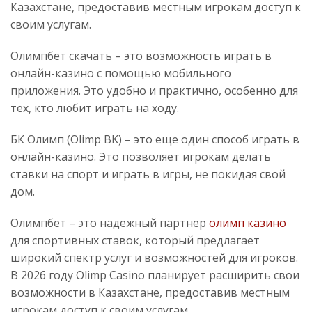
Казахстане, предоставив местным игрокам доступ к
своим услугам.
Олимпбет скачать – это возможность играть в
онлайн-казино с помощью мобильного
приложения. Это удобно и практично, особенно для
тех, кто любит играть на ходу.
БК Олимп (Olimp BK) – это еще один способ играть в
онлайн-казино. Это позволяет игрокам делать
ставки на спорт и играть в игры, не покидая свой
дом.
Олимпбет – это надежный партнер
олимп казино
для спортивных ставок, который предлагает
широкий спектр услуг и возможностей для игроков.
В 2026 году Olimp Casino планирует расширить свои
возможности в Казахстане, предоставив местным
игрокам доступ к своим услугам.