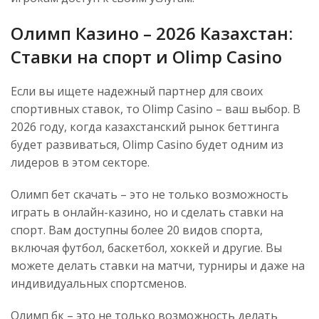
Олимп Казино – 2026 Казахстан:
Ставки на спорт и Olimp Casino
Если вы ищете надежный партнер для своих
спортивных ставок, то Olimp Casino – ваш выбор. В
2026 году, когда казахстанский рынок беттинга
будет развиваться, Olimp Casino будет одним из
лидеров в этом секторе.
Олимп бет скачать – это не только возможность
играть в онлайн-казино, но и сделать ставки на
спорт. Вам доступны более 20 видов спорта,
включая футбол, баскетбол, хоккей и другие. Вы
можете делать ставки на матчи, турниры и даже на
индивидуальных спортсменов.
Олимп бк – это не только возможность делать