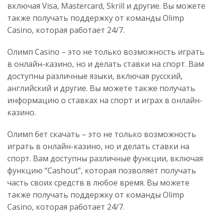
включая Visa, Mastercard, Skrill и другие. Вы можете
также получать поддержку от команды Olimp
Casino, которая работает 24/7.
Олимп Casino – это не только возможность играть
в онлайн-казино, но и делать ставки на спорт. Вам
доступны различные языки, включая русский,
английский и другие. Вы можете также получать
информацию о ставках на спорт и играх в онлайн-
казино.
Олимп бет скачать – это не только возможность
играть в онлайн-казино, но и делать ставки на
спорт. Вам доступны различные функции, включая
функцию “Cashout”, которая позволяет получать
часть своих средств в любое время. Вы можете
также получать поддержку от команды Olimp
Casino, которая работает 24/7.