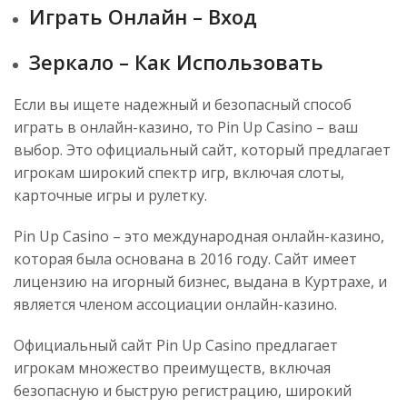
Играть Онлайн – Вход
Зеркало – Как Использовать
Если вы ищете надежный и безопасный способ
играть в онлайн-казино, то Pin Up Casino – ваш
выбор. Это официальный сайт, который предлагает
игрокам широкий спектр игр, включая слоты,
карточные игры и рулетку.
Pin Up Casino – это международная онлайн-казино,
которая была основана в 2016 году. Сайт имеет
лицензию на игорный бизнес, выдана в Куртрахе, и
является членом ассоциации онлайн-казино.
Официальный сайт Pin Up Casino предлагает
игрокам множество преимуществ, включая
безопасную и быструю регистрацию, широкий