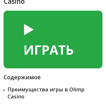
Casino
▶️
ИГРАТЬ
e_oasis_bewerten
gne_et_gains_exceptionnels_pour_les_jo
Содержимое
Преимущества игры в Olimp
_game_casino_för_ökade_chanser_att_vinn
Casino