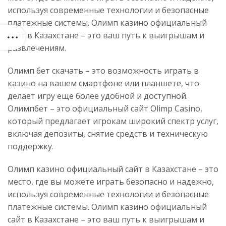
используя современные технологии и безопасные
платежные системы. Олимп казино официальный
сайт в Казахстане – это ваш путь к выигрышам и
развлечениям.
Олимп бет скачать – это возможность играть в
казино на вашем смартфоне или планшете, что
делает игру еще более удобной и доступной.
Олимпбет – это официальный сайт Olimp Casino,
который предлагает игрокам широкий спектр услуг,
включая депозиты, снятие средств и техническую
поддержку.
Олимп казино официальный сайт в Казахстане – это
место, где вы можете играть безопасно и надежно,
используя современные технологии и безопасные
платежные системы. Олимп казино официальный
сайт в Казахстане – это ваш путь к выигрышам и