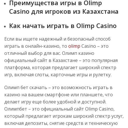
Преимущества игры в Olimp
Casino для игроков из Казахстана
Как начать играть в Olimp Casino
Если вы ищете надежный и безопасный способ
играть в онлайн-казино, то
olimp
Casino – это
отличный выбор для вас. Олимп казино
официальный сайт в Казахстане – это популярная
платформа, которая предлагает широкий спектр
игр, включая слоты, карточные игры и рулетку.
Олимп бет скачать – это возможность играть в
казино на вашем смартфоне или планшете, что
делает игру еще более удобной и доступной.
Олимпбет – это официальный сайт Olimp Casino,
который предлагает игрокам широкий спектр услуг,
включая депозиты, снятие средств и техническую