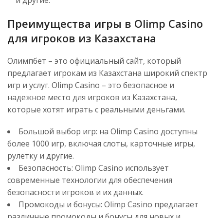
и другие.
Преимущества игры в Olimp Casino
для игроков из Казахстана
Олимпбет – это официальный сайт, который
предлагает игрокам из Казахстана широкий спектр
игр и услуг. Olimp Casino – это безопасное и
надежное место для игроков из Казахстана,
которые хотят играть с реальными деньгами.
Большой выбор игр: на Olimp Casino доступны
более 1000 игр, включая слоты, карточные игры,
рулетку и другие.
Безопасность: Olimp Casino использует
современные технологии для обеспечения
безопасности игроков и их данных.
Промокоды и бонусы: Olimp Casino предлагает
различные промокоды и бонусы для новых и