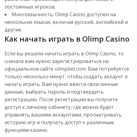
постоянных игроков.
Многоязычность: Olimp Casino доступен на
нескольких языках, включая русский, английский и
другие.
Как начать играть в Olimp Casino
Если вы решили начать играть в Olimp Casino, то
сначала вам нужно зарегистрироваться на
официальном сайте olimpbet.com. Вам потребуется
только несколько минут, чтобы создать аккаунт и
начать играть. Вам нужно ввести свои личные
данные, выбрать пароль и подтвердить
регистрацию. После регистрации вы получите
доступ к личному кабинету, где можно будет
управлять вашими аккаунтами, просматривать
историю игр и получать доступ к различным
функциям казино.