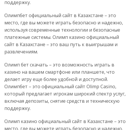
поддержку.
Олимпбет официальный сайт в Казахстане – это
место, где вы можете играть безопасно и надежно,
используя современные технологии и безопасные
платежные системы. Олимп казино официальный
сайт в Казахстане – это ваш путь к выигрышам и
развлечениям.
Олимп бет скачать – это возможность играть в
казино на вашем смартфоне или планшете, что
делает игру еще более удобной и доступной.
Олимпбет – это официальный сайт Olimp Casino,
который предлагает игрокам широкий спектр услуг,
включая депозиты, снятие средств и техническую
поддержку.
Олимп казино официальный сайт в Казахстане – это
место, где вы можете играть безопасно и надежно,