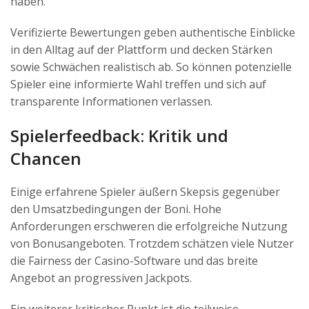
haben.
Verifizierte Bewertungen geben authentische Einblicke
in den Alltag auf der Plattform und decken Stärken
sowie Schwächen realistisch ab. So können potenzielle
Spieler eine informierte Wahl treffen und sich auf
transparente Informationen verlassen.
Spielerfeedback: Kritik und
Chancen
Einige erfahrene Spieler äußern Skepsis gegenüber
den Umsatzbedingungen der Boni. Hohe
Anforderungen erschweren die erfolgreiche Nutzung
von Bonusangeboten. Trotzdem schätzen viele Nutzer
die Fairness der Casino-Software und das breite
Angebot an progressiven Jackpots.