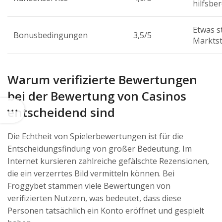
hilfsber
Etwas s
Bonusbedingungen
3,5/5
Markts
Warum verifizierte Bewertungen
bei der Bewertung von Casinos
entscheidend sind
Die Echtheit von Spielerbewertungen ist für die
Entscheidungsfindung von großer Bedeutung. Im
Internet kursieren zahlreiche gefälschte Rezensionen,
die ein verzerrtes Bild vermitteln können. Bei
Froggybet stammen viele Bewertungen von
verifizierten Nutzern, was bedeutet, dass diese
Personen tatsächlich ein Konto eröffnet und gespielt