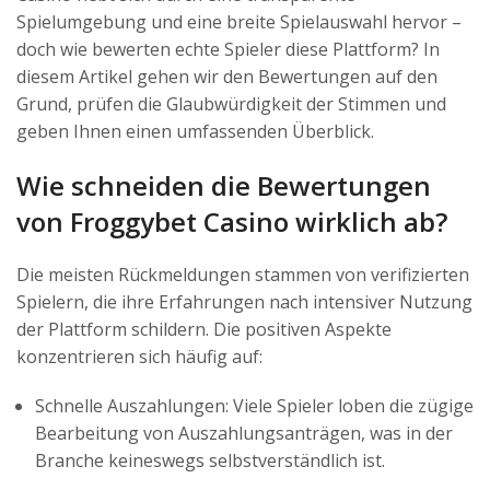
Spielumgebung und eine breite Spielauswahl hervor –
doch wie bewerten echte Spieler diese Plattform? In
diesem Artikel gehen wir den Bewertungen auf den
Grund, prüfen die Glaubwürdigkeit der Stimmen und
geben Ihnen einen umfassenden Überblick.
Wie schneiden die Bewertungen
thor_fortune_para_investimentos_intelige
von Froggybet Casino wirklich ab?
Die meisten Rückmeldungen stammen von verifizierten
Spielern, die ihre Erfahrungen nach intensiver Nutzung
e_rast_vášho_majetku_a_pokoj_na_duši
der Plattform schildern. Die positiven Aspekte
konzentrieren sich häufig auf:
nələrə_açılır_qədim_Misirin
Schnelle Auszahlungen: Viele Spieler loben die zügige
Bearbeitung von Auszahlungsanträgen, was in der
Branche keineswegs selbstverständlich ist.