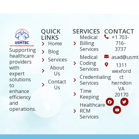
QUICK
SERVICES
CONTACT
LINKS
Medical
+1 703-
Billing
716-
Home
Services
3737
Supporting
Blog
healthcare
Medical
asad@usmt
Services
providers
Coding
1311
About
with
Services
wexford
Us
expert
Credentialing
ct
solutions
Contact
Services
herndon
to
Us
VA
Time
enhance
20170
Keeping
efficiency
and
Healthcare
operations.
RCM
Services