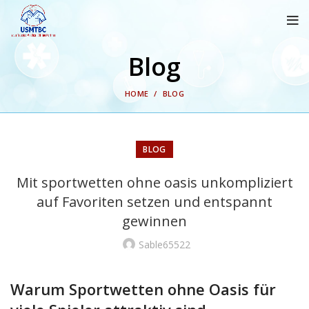
Blog
HOME
BLOG
BLOG
Mit sportwetten ohne oasis unkompliziert
auf Favoriten setzen und entspannt
gewinnen
Sable65522
Warum Sportwetten ohne Oasis für