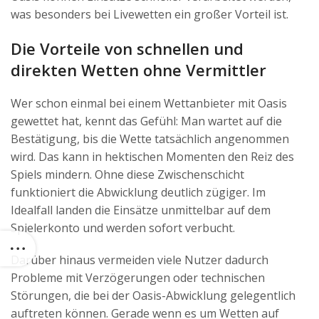
was besonders bei Livewetten ein großer Vorteil ist.
Die Vorteile von schnellen und
direkten Wetten ohne Vermittler
Wer schon einmal bei einem Wettanbieter mit Oasis
gewettet hat, kennt das Gefühl: Man wartet auf die
Bestätigung, bis die Wette tatsächlich angenommen
wird. Das kann in hektischen Momenten den Reiz des
Spiels mindern. Ohne diese Zwischenschicht
funktioniert die Abwicklung deutlich zügiger. Im
Idealfall landen die Einsätze unmittelbar auf dem
Spielerkonto und werden sofort verbucht.
Darüber hinaus vermeiden viele Nutzer dadurch
Probleme mit Verzögerungen oder technischen
Störungen, die bei der Oasis-Abwicklung gelegentlich
auftreten können. Gerade wenn es um Wetten auf