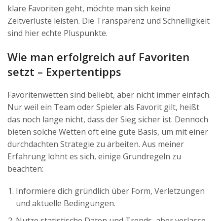
klare Favoriten geht, möchte man sich keine
Zeitverluste leisten. Die Transparenz und Schnelligkeit
sind hier echte Pluspunkte.
Wie man erfolgreich auf Favoriten
setzt – Expertentipps
Favoritenwetten sind beliebt, aber nicht immer einfach.
Nur weil ein Team oder Spieler als Favorit gilt, heißt
das noch lange nicht, dass der Sieg sicher ist. Dennoch
bieten solche Wetten oft eine gute Basis, um mit einer
durchdachten Strategie zu arbeiten. Aus meiner
Erfahrung lohnt es sich, einige Grundregeln zu
beachten:
Informiere dich gründlich über Form, Verletzungen
und aktuelle Bedingungen.
Nutze statistische Daten und Trends, aber verlasse