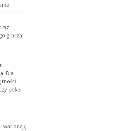
anie
oraz
go gracza.
r
a. Dla
tności.
czy poker.
i wariancję.