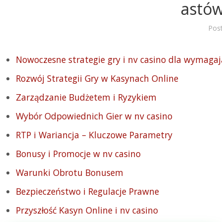
astów
Pos
Nowoczesne strategie gry i nv casino dla wymagaj
Rozwój Strategii Gry w Kasynach Online
Zarządzanie Budżetem i Ryzykiem
Wybór Odpowiednich Gier w nv casino
RTP i Wariancja – Kluczowe Parametry
Bonusy i Promocje w nv casino
Warunki Obrotu Bonusem
Bezpieczeństwo i Regulacje Prawne
Przyszłość Kasyn Online i nv casino