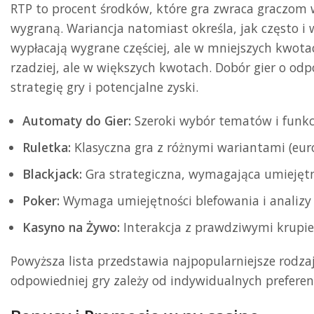
RTP to procent środków, które gra zwraca graczom 
wygraną. Wariancja natomiast określa, jak często i 
wypłacają wygrane częściej, ale w mniejszych kwota
rzadziej, ale w większych kwotach. Dobór gier o o
strategię gry i potencjalne zyski.
Automaty do Gier:
Szeroki wybór tematów i funkc
Ruletka:
Klasyczna gra z różnymi wariantami (eur
Blackjack:
Gra strategiczna, wymagająca umiejętno
Poker:
Wymaga umiejętności blefowania i analizy
Kasyno na Żywo:
Interakcja z prawdziwymi krupie
Powyższa lista przedstawia najpopularniejsze rodzaj
odpowiedniej gry zależy od indywidualnych preferen