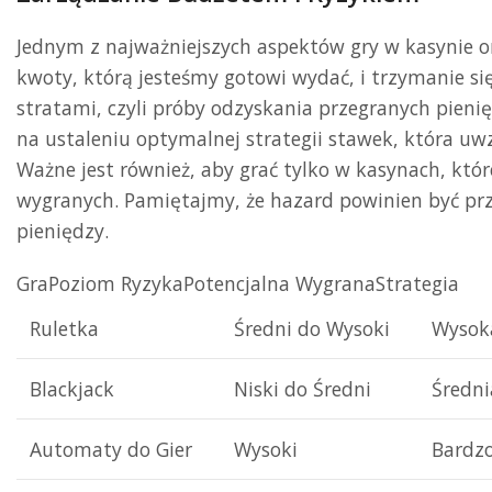
Jednym z najważniejszych aspektów gry w kasynie on
kwoty, którą jesteśmy gotowi wydać, i trzymanie si
stratami, czyli próby odzyskania przegranych pieni
na ustaleniu optymalnej strategii stawek, która uwz
Ważne jest również, aby grać tylko w kasynach, któ
wygranych. Pamiętajmy, że hazard powinien być prz
pieniędzy.
GraPoziom RyzykaPotencjalna WygranaStrategia
Ruletka
Średni do Wysoki
Wysok
Blackjack
Niski do Średni
Średni
Automaty do Gier
Wysoki
Bardzo