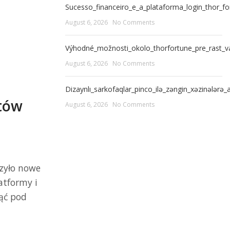
Sucesso_financeiro_e_a_plataforma_login_thor_fo
August 6, 2026
No Comments
Výhodné_možnosti_okolo_thorfortune_pre_rast_v
August 6, 2026
No Comments
Dizaynlı_sarkofaqlar_pinco_ilə_zəngin_xəzinələrə_a
stów
August 6, 2026
No Comments
rzyło nowe
atformy i
iąć pod