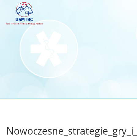
Nowoczesne_strategie_gry_i