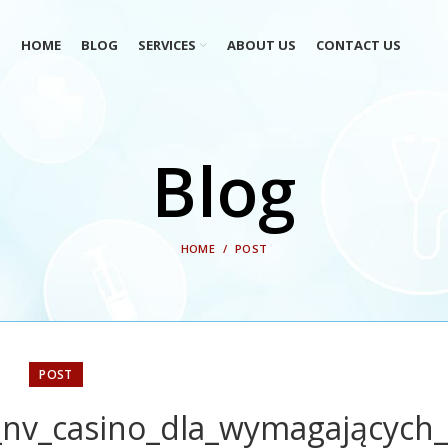
HOME
BLOG
SERVICES
ABOUT US
CONTACT US
Blog
HOME
POST
POST
_nv_casino_dla_wymagających_