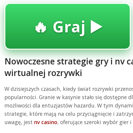
🔥 Graj ▶️
Nowoczesne strategie gry i nv 
wirtualnej rozrywki
W dzisiejszych czasach, kiedy świat rozrywki przenosi
popularności. Granie w kasynie stało się dostępne 
możliwości dla entuzjastów hazardu. W tym dynamic
strategie, które mają na celu przyciągnięcie i zatr
uwagę, jest
nv casino
, oferujące szeroki wybór gier 