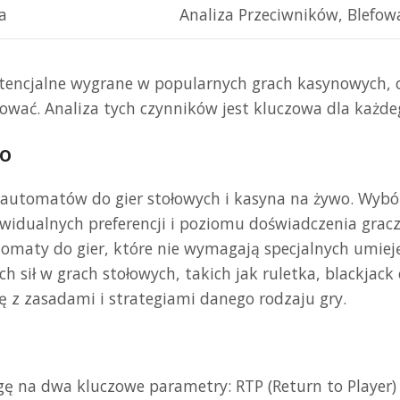
a
Analiza Przeciwników, Blefow
potencjalne wygrane w popularnych grach kasynowych, 
wać. Analiza tych czynników jest kluczowa dla każde
no
ch automatów do gier stołowych i kasyna na żywo. Wybó
idualnych preferencji i poziomu doświadczenia gracz
tomaty do gier, które nie wymagają specjalnych umieję
sił w grach stołowych, takich jak ruletka, blackjack 
ę z zasadami i strategiami danego rodzaju gry.
ę na dwa kluczowe parametry: RTP (Return to Player) 