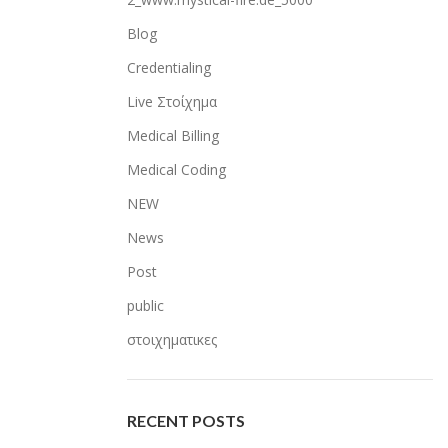
Blog
Credentialing
Live Στοίχημα
Medical Billing
Medical Coding
NEW
News
Post
public
στοιχηματικες
RECENT POSTS