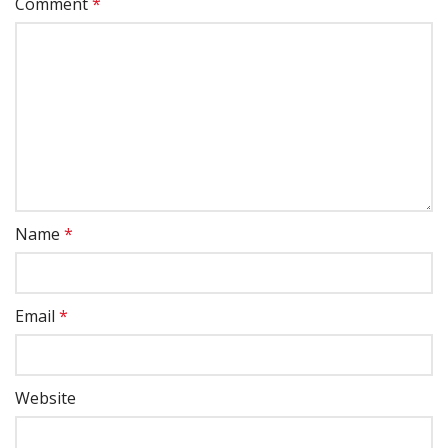
Comment
*
Name
*
Email
*
Website