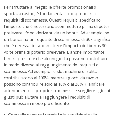
Per sfruttare al meglio le offerte promozionali di
sportaza casino, è fondamentale comprendere i
requisiti di scommessa. Questi requisiti specificano
l'importo che è necessario scommettere prima di poter
prelevare i fondi derivanti da un bonus. Ad esempio, se
un bonus ha un requisito di scommessa di 30x, significa
che è necessario scommettere l'importo del bonus 30
volte prima di poterlo prelevare. È anche importante
tenere presente che alcuni giochi possono contribuire
in modo diverso al raggiungimento dei requisiti di
scommessa. Ad esempio, le slot machine di solito
contribuiscono al 100%, mentre i giochi da tavolo
possono contribuire solo al 10% o al 20%. Pianificare
attentamente le proprie scommesse e scegliere i giochi
giusti può aiutare a raggiungere i requisiti di
scommessa in modo più efficiente.