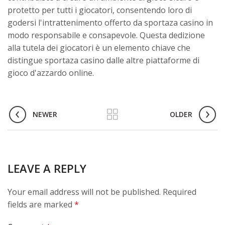
protetto per tutti i giocatori, consentendo loro di
godersi l'intrattenimento offerto da sportaza casino in
modo responsabile e consapevole. Questa dedizione
alla tutela dei giocatori è un elemento chiave che
distingue sportaza casino dalle altre piattaforme di
gioco d'azzardo online.
NEWER
OLDER
LEAVE A REPLY
Your email address will not be published.
Required
fields are marked
*