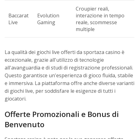
Croupier reali,
Baccarat
Evolution
interazione in tempo
Live
Gaming
reale, scommesse
multiple
La qualità dei giochi live offerti da sportaza casino è
eccezionale, grazie all'utilizzo di tecnologie
all'avanguardia e di studi di registrazione professionali.
Questo garantisce un'esperienza di gioco fluida, stabile
e immersiva. La piattaforma offre anche diverse varianti
di giochi live, per soddisfare le esigenze di tutti i
giocatori.
Offerte Promozionali e Bonus di
Benvenuto