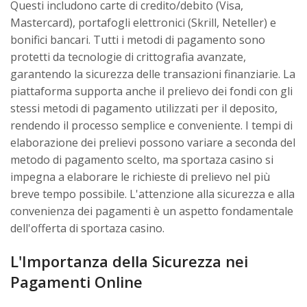
Questi includono carte di credito/debito (Visa,
Mastercard), portafogli elettronici (Skrill, Neteller) e
bonifici bancari. Tutti i metodi di pagamento sono
protetti da tecnologie di crittografia avanzate,
garantendo la sicurezza delle transazioni finanziarie. La
piattaforma supporta anche il prelievo dei fondi con gli
stessi metodi di pagamento utilizzati per il deposito,
rendendo il processo semplice e conveniente. I tempi di
elaborazione dei prelievi possono variare a seconda del
metodo di pagamento scelto, ma sportaza casino si
impegna a elaborare le richieste di prelievo nel più
breve tempo possibile. L'attenzione alla sicurezza e alla
convenienza dei pagamenti è un aspetto fondamentale
dell'offerta di sportaza casino.
L'Importanza della Sicurezza nei
Pagamenti Online