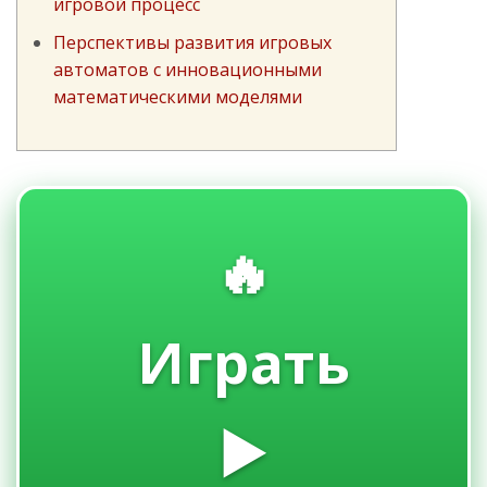
игровой процесс
Перспективы развития игровых
автоматов с инновационными
математическими моделями
🔥
Играть
▶️