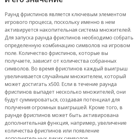
Раунд фриспинов является ключевым элементом
игрового процесса, поскольку именно в нем
активируется накопительная система множителей.
Для запуска раунда фриспинов необходимо собрать
определенную комбинацию символов на игровом
поле. Количество фриспинов, которые вы
получаете, зависит от количества собранных
символов. Во время фриспинов каждый выигрыш
увеличивается случайным множителем, который
может достигать x500. Если в течение раунда
фриспинов выпадет несколько множителей, они
будут суммироваться, создавая потенциал для
получения огромных выигрышей. Кроме того, в
раунде фриспинов может быть активирована
дополнительная функция, например, увеличение
количества фриспинов или появление
дополнительных диких символов.