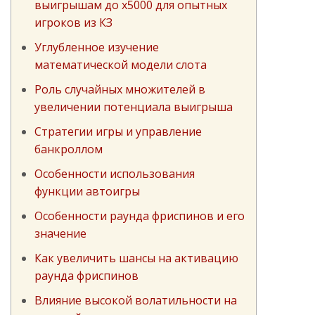
выигрышам до x5000 для опытных
игроков из КЗ
Углубленное изучение
математической модели слота
Роль случайных множителей в
увеличении потенциала выигрыша
Стратегии игры и управление
thor_fortune_para_investimentos_intelige
банкроллом
Особенности использования
функции автоигры
e_rast_vášho_majetku_a_pokoj_na_duši
Особенности раунда фриспинов и его
значение
nələrə_açılır_qədim_Misirin
Как увеличить шансы на активацию
раунда фриспинов
Влияние высокой волатильности на