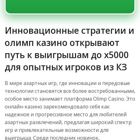
Инновационные стратегии и
олимп казино открывают
путь к выигрышам до x5000
для опытных игроков из КЗ
В мире азартных игр, где инновации и передовые
технологии становятся все более востребованными,
особое место занимает платформа Olimp Casino. Это
онлайн-казино зарекомендовало себя как
надежное и прогрессивное место для любителей
азартных развлечений, предлагая широкий спектр
игр и привлекательные возможности для
выигрыша. Среди последних новинок,