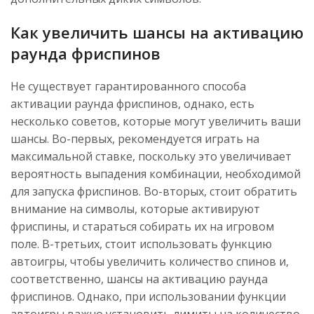
Как увеличить шансы на активацию
раунда фриспинов
Не существует гарантированного способа
активации раунда фриспинов, однако, есть
несколько советов, которые могут увеличить ваши
шансы. Во-первых, рекомендуется играть на
максимальной ставке, поскольку это увеличивает
вероятность выпадения комбинации, необходимой
для запуска фриспинов. Во-вторых, стоит обратить
внимание на символы, которые активируют
фриспины, и стараться собирать их на игровом
поле. В-третьих, стоит использовать функцию
автоигры, чтобы увеличить количество спинов и,
соответственно, шансы на активацию раунда
фриспинов. Однако, при использовании функции