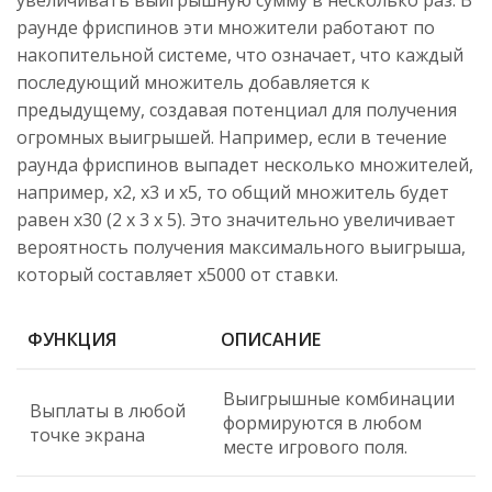
увеличивать выигрышную сумму в несколько раз. В
раунде фриспинов эти множители работают по
накопительной системе, что означает, что каждый
последующий множитель добавляется к
предыдущему, создавая потенциал для получения
огромных выигрышей. Например, если в течение
раунда фриспинов выпадет несколько множителей,
например, x2, x3 и x5, то общий множитель будет
равен x30 (2 x 3 x 5). Это значительно увеличивает
вероятность получения максимального выигрыша,
который составляет x5000 от ставки.
ФУНКЦИЯ
ОПИСАНИЕ
Выигрышные комбинации
Выплаты в любой
формируются в любом
точке экрана
месте игрового поля.