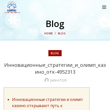
Blog
HOME
BLOG
BLOG
Инновационные_стратегии_и_олимп_каз
ино_отк-4952313
Jade47326
Инновационные стратегии и олимп
казино открывают путь к