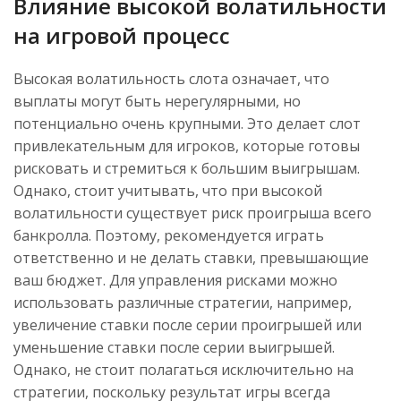
Влияние высокой волатильности
на игровой процесс
Высокая волатильность слота означает, что
выплаты могут быть нерегулярными, но
потенциально очень крупными. Это делает слот
привлекательным для игроков, которые готовы
рисковать и стремиться к большим выигрышам.
Однако, стоит учитывать, что при высокой
волатильности существует риск проигрыша всего
банкролла. Поэтому, рекомендуется играть
ответственно и не делать ставки, превышающие
ваш бюджет. Для управления рисками можно
использовать различные стратегии, например,
увеличение ставки после серии проигрышей или
уменьшение ставки после серии выигрышей.
Однако, не стоит полагаться исключительно на
стратегии, поскольку результат игры всегда