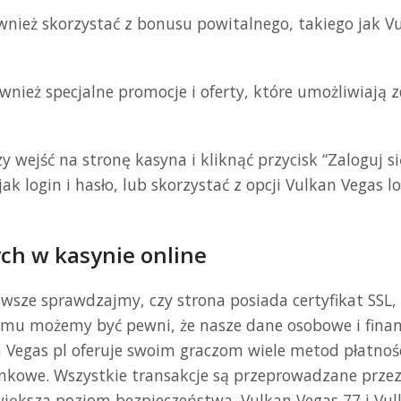
wnież skorzystać z bonusu powitalnego, takiego jak V
nież specjalne promocje i oferty, które umożliwiają 
wejść na stronę kasyna i kliknąć przycisk “Zaloguj si
k login i hasło, lub skorzystać z opcji Vulkan Vegas 
ch w kasynie online
awsze sprawdzajmy, czy strona posiada certyfikat SSL,
temu możemy być pewni, że nasze dane osobowe i fina
Vegas pl oferuje swoim graczom wiele metod płatnoś
ankowe. Wszystkie transakcje są przeprowadzane przez
iększa poziom bezpieczeństwa. Vulkan Vegas 77 i Vul