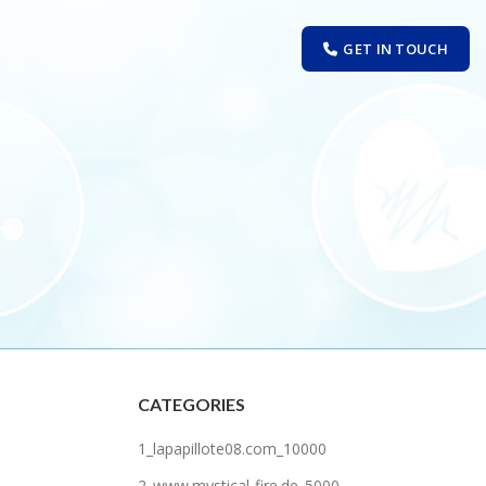
GET IN TOUCH
CATEGORIES
1_lapapillote08.com_10000
2_www.mystical-fire.de_5000