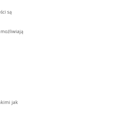
ści są
umożliwiają
kimi jak