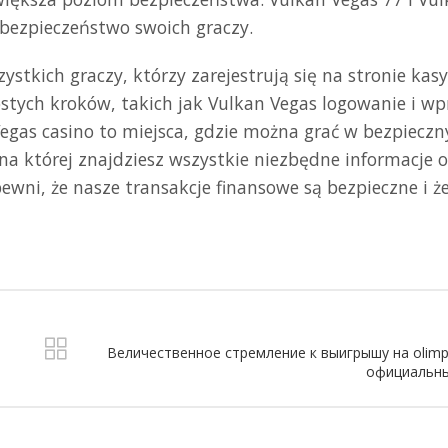
 bezpieczeństwo swoich graczy.
stkich graczy, którzy zarejestrują się na stronie kas
rostych kroków, takich jak Vulkan Vegas logowanie i w
gas casino to miejsca, gdzie można grać w bezpieczn
a której znajdziesz wszystkie niezbędne informacje o
pewni, że nasze transakcje finansowe są bezpieczne i
Величественное стремление к выигрышу на olimp
официальны