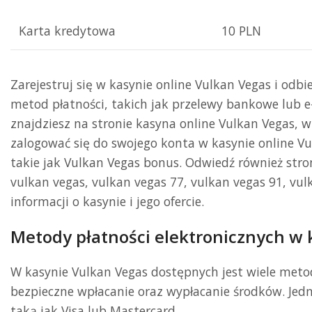
Karta kredytowa
10 PLN
Zarejestruj się w kasynie online Vulkan Vegas i odb
metod płatności, takich jak przelewy bankowe lub e
znajdziesz na stronie kasyna online Vulkan Vegas, w 
zalogować się do swojego konta w kasynie online Vu
takie jak Vulkan Vegas bonus. Odwiedź również stron
vulkan vegas, vulkan vegas 77, vulkan vegas 91, vul
informacji o kasynie i jego ofercie.
Metody płatności elektronicznych w 
W kasynie Vulkan Vegas dostępnych jest wiele metod 
bezpieczne wpłacanie oraz wypłacanie środków. Jedn
taką jak Visa lub Mastercard.