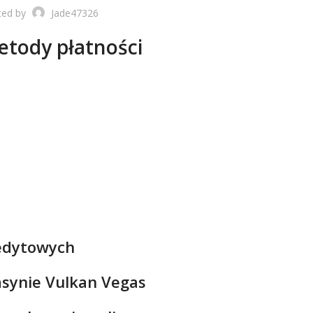
ted by
Jade47326
etody płatności
redytowych
asynie Vulkan Vegas