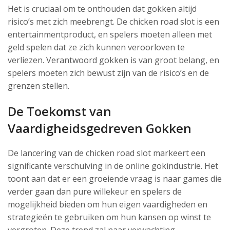
Het is cruciaal om te onthouden dat gokken altijd
risico’s met zich meebrengt. De chicken road slot is een
entertainmentproduct, en spelers moeten alleen met
geld spelen dat ze zich kunnen veroorloven te
verliezen. Verantwoord gokken is van groot belang, en
spelers moeten zich bewust zijn van de risico’s en de
grenzen stellen.
De Toekomst van
Vaardigheidsgedreven Gokken
De lancering van de chicken road slot markeert een
significante verschuiving in de online gokindustrie. Het
toont aan dat er een groeiende vraag is naar games die
verder gaan dan pure willekeur en spelers de
mogelijkheid bieden om hun eigen vaardigheden en
strategieën te gebruiken om hun kansen op winst te