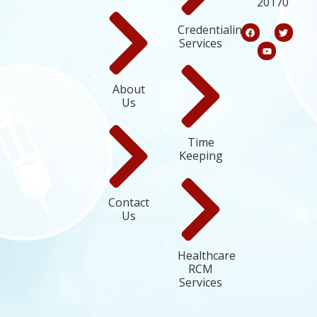
20170
Credentialing
Services
About
Us
Time
Keeping
Contact
Us
Healthcare
RCM
Services