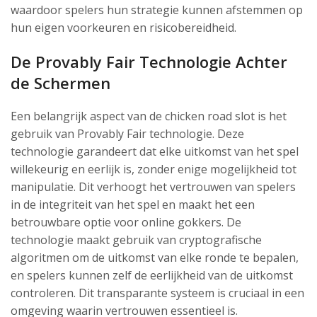
waardoor spelers hun strategie kunnen afstemmen op
hun eigen voorkeuren en risicobereidheid.
De Provably Fair Technologie Achter
de Schermen
Een belangrijk aspect van de chicken road slot is het
gebruik van Provably Fair technologie. Deze
technologie garandeert dat elke uitkomst van het spel
willekeurig en eerlijk is, zonder enige mogelijkheid tot
manipulatie. Dit verhoogt het vertrouwen van spelers
in de integriteit van het spel en maakt het een
betrouwbare optie voor online gokkers. De
technologie maakt gebruik van cryptografische
algoritmen om de uitkomst van elke ronde te bepalen,
en spelers kunnen zelf de eerlijkheid van de uitkomst
controleren. Dit transparante systeem is cruciaal in een
omgeving waarin vertrouwen essentieel is.