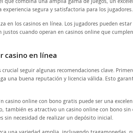
uel que combina una amplia gama de juegos, un excelen
a experiencia segura y satisfactoria para los jugadores.
nza en los casinos en línea. Los jugadores pueden estar
on justos cuando operan en casinos online que cumplen
 casino en línea
s crucial seguir algunas recomendaciones clave. Primer
nga una buena reputación y licencia válida. Esto garan
n casino online con bono gratis puede ser una excelen
o, también es atractivo un casino online con bono sin
s sin necesidad de realizar un depósito inicial.
ezca una variedad amplia, incluyendo tragamonedas, ru