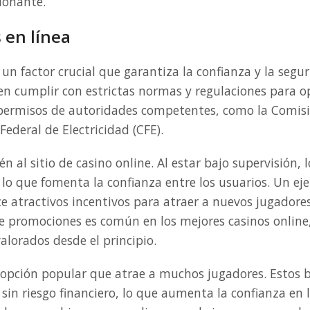
ionante.
 en línea
 un factor crucial que garantiza la confianza y la segu
ben cumplir con estrictas normas y regulaciones para o
 y permisos de autoridades competentes, como la Comis
ederal de Electricidad (CFE).
 al sitio de casino online. Al estar bajo supervisión, l
 lo que fomenta la confianza entre los usuarios. Un e
e atractivos incentivos para atraer a nuevos jugadores
 de promociones es común en los mejores casinos online
alorados desde el principio.
a opción popular que atrae a muchos jugadores. Estos 
 sin riesgo financiero, lo que aumenta la confianza en 