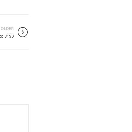
OLDER
co.3190