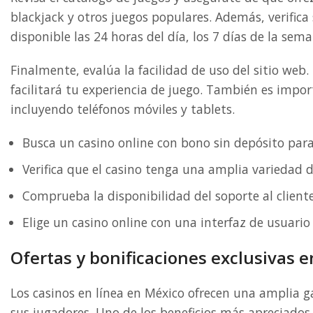
blackjack y otros juegos populares. Además, verifica s
disponible las 24 horas del día, los 7 días de la sema
Finalmente, evalúa la facilidad de uso del sitio web.
facilitará tu experiencia de juego. También es impor
incluyendo teléfonos móviles y tablets.
Busca un casino online con bono sin depósito para p
Verifica que el casino tenga una amplia variedad de
Comprueba la disponibilidad del soporte al cliente 
Elige un casino online con una interfaz de usuario
Ofertas y bonificaciones exclusivas e
Los casinos en línea en México ofrecen una amplia ga
sus jugadores. Uno de los beneficios más apreciados 