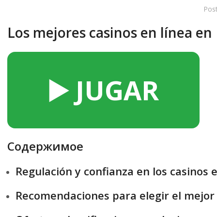
Pos
Los mejores casinos en línea en
▶️ JUGAR
Содержимое
Regulación y confianza en los casinos e
Recomendaciones para elegir el mejor 