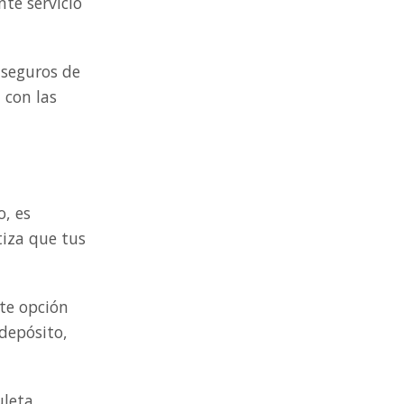
te servicio
 seguros de
 con las
o, es
tiza que tus
te opción
 depósito,
leta,