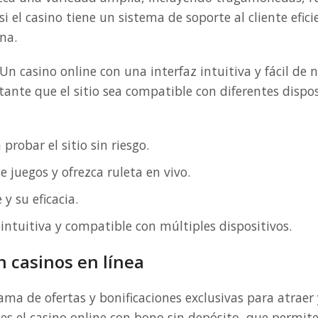
i el casino tiene un sistema de soporte al cliente efici
na.
 Un casino online con una interfaz intuitiva y fácil de 
tante que el sitio sea compatible con diferentes dispos
robar el sitio sin riesgo.
 juegos y ofrezca ruleta en vivo.
y su eficacia.
 intuitiva y compatible con múltiples dispositivos.
n casinos en línea
ma de ofertas y bonificaciones exclusivas para atraer 
es el casino online con bono sin depósito, que permite