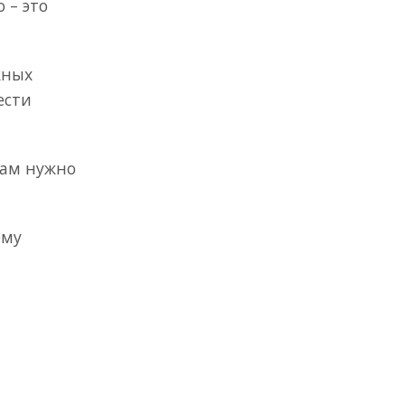
 – это
жных
вести
 Вам нужно
ему