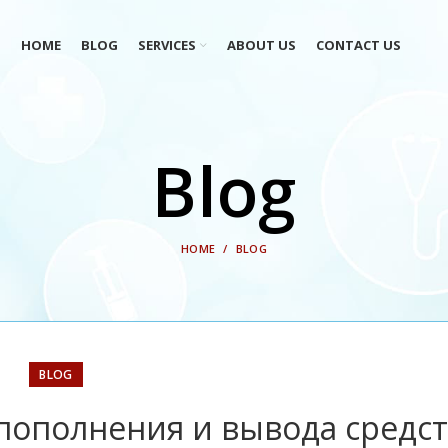
HOME
BLOG
SERVICES
ABOUT US
CONTACT US
Blog
HOME
BLOG
BLOG
 пополнения и вывода средс