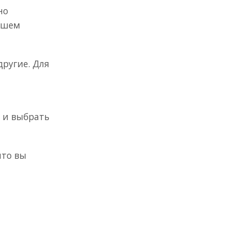
но
вашем
другие. Для
o и выбрать
что вы