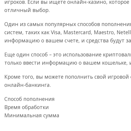
игроков. Если вы ищете онлайн-казино, которое 
отличный выбор.
Один из самых популярных способов пополнения
систем, таких как Visa, Mastercard, Maestro, Nete
информацию о вашем счете, и средства будут з
Еще один способ – это использование криптовалют
только ввести информацию о вашем кошельке, и
Кроме того, вы можете пополнить свой игровой
онлайн-банкинга.
Способ пополнения
Время обработки
Минимальная сумма