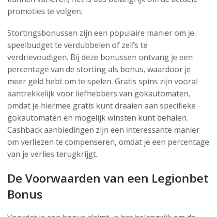
promoties te volgen.
Stortingsbonussen zijn een populaire manier om je
speelbudget te verdubbelen of zelfs te
verdrievoudigen. Bij deze bonussen ontvang je een
percentage van de storting als bonus, waardoor je
meer geld hebt om te spelen. Gratis spins zijn vooral
aantrekkelijk voor liefhebbers van gokautomaten,
omdat je hiermee gratis kunt draaien aan specifieke
gokautomaten en mogelijk winsten kunt behalen.
Cashback aanbiedingen zijn een interessante manier
om verliezen te compenseren, omdat je een percentage
van je verlies terugkrijgt.
De Voorwaarden van een Legionbet
Bonus