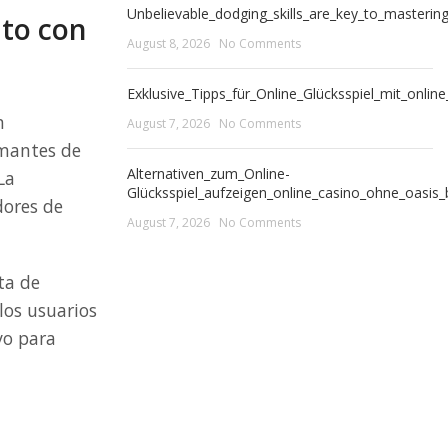
Unbelievable_dodging_skills_are_key_to_masterin
nto con
August 8, 2026
No Comments
Exklusive_Tipps_für_Online_Glücksspiel_mit_onlin
n
August 7, 2026
No Comments
amantes de
Alternativen_zum_Online-
La
Glücksspiel_aufzeigen_online_casino_ohne_oasis
dores de
August 7, 2026
No Comments
ta de
los usuarios
vo para