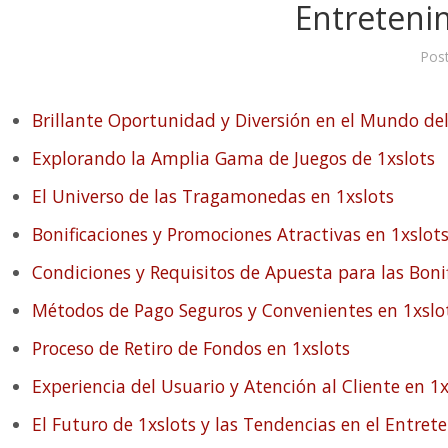
Entreteni
Pos
Brillante Oportunidad y Diversión en el Mundo de
Explorando la Amplia Gama de Juegos de 1xslots
El Universo de las Tragamonedas en 1xslots
Bonificaciones y Promociones Atractivas en 1xslot
Condiciones y Requisitos de Apuesta para las Boni
Métodos de Pago Seguros y Convenientes en 1xslo
Proceso de Retiro de Fondos en 1xslots
Experiencia del Usuario y Atención al Cliente en 1x
El Futuro de 1xslots y las Tendencias en el Entret