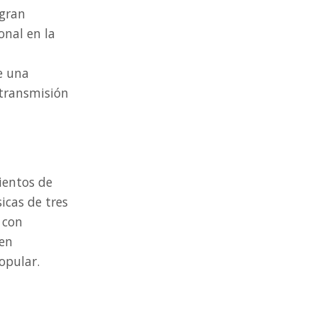
 gran
onal en la
e una
 transmisión
ientos de
icas de tres
 con
den
opular.