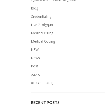
Blog
Credentialing
Live Στοίχημα
Medical Billing
Medical Coding
NEW
News
Post
public
στοιχηματικες
RECENT POSTS