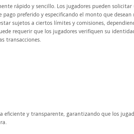
ente rápido y sencillo. Los jugadores pueden solicitar 
 pago preferido y especificando el monto que desean r
star sujetos a ciertos límites y comisiones, dependien
ede requerir que los jugadores verifiquen su identida
as transacciones.
ra eficiente y transparente, garantizando que los juga
ra.