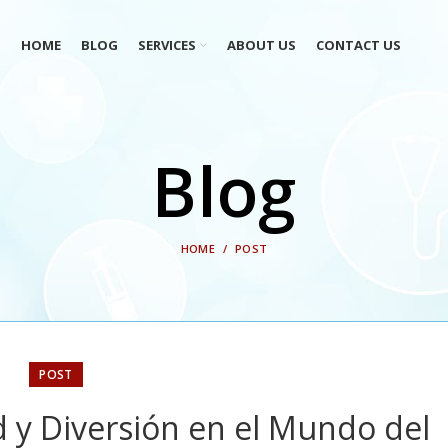
HOME
BLOG
SERVICES
ABOUT US
CONTACT US
Blog
HOME
POST
POST
d y Diversión en el Mundo del