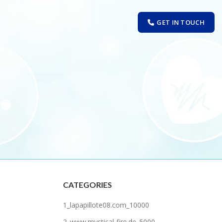
GET IN TOUCH
CATEGORIES
1_lapapillote08.com_10000
2_www.mystical-fire.de_5000