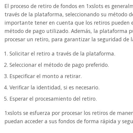
El proceso de retiro de fondos en 1xslots es generalm
través de la plataforma, seleccionando su método de
importante tener en cuenta que los retiros pueden e
método de pago utilizado. Además, la plataforma pu
procesar un retiro, para garantizar la seguridad de l
Solicitar el retiro a través de la plataforma.
Seleccionar el método de pago preferido.
Especificar el monto a retirar.
Verificar la identidad, si es necesario.
Esperar el procesamiento del retiro.
1xslots se esfuerza por procesar los retiros de mane
puedan acceder a sus fondos de forma rápida y segu