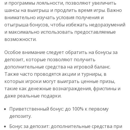
и программы лояльности, позволяют увеличить
шансы на выигрыш и продлить время игры. Важно
внимательно изучать условия получения и
отыгрыша бонусов, чтобы избежать недоразумений
и максимально использовать предоставляемые
возможности.
Особое внимание следует обратить на бонусы за
депозит, которые позволяют получить
дополнительные средства на игровой баланс.
Также часто проводятся акции и турниры, в
которых игроки могут выиграть ценные призы,
такие как денежные вознаграждения, фриспины и
даже реальные подарки.
Приветственный бонус: до 100% к первому
депозиту.
Бонус за депозит: дополнительные средства при