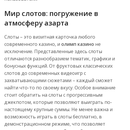
Мир слотов: погружение в
атмосферу азарта
Слоты – это визитная карточка любого
современного казино, и
олимп казино
не
исключение. Представленные здесь слоты
отличаются разнообразием тематик, графики и
бонусных функций. От фруктовых классических
слотов до современных видеоигр с
захватывающими сюжетами – каждый сможет
найти что-то по своему вкусу. Особое внимание
стоит обратить на слоты с прогрессивным
джекпотом, которые позволяют выиграть по-
настоящему крупные суммы. Не менее важна и
возможность играть в слоты бесплатно, в
демонстрационном режиме, что позволяет