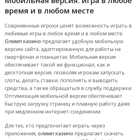
Мобильная версия: игра в любое
время и в любом месте
Современные игроки ценят возможность играть в
любимые игры в любое время и в любом месте.
Олимп казино
предлагает удобную мобильную
версию сайта, адаптированную для работы на
смартфонах и планшетах. Мобильная версия
обеспечивает такой же функционал, как и
десктопная версия, позволяя игрокам запускать
слоты, делать ставки, пополнять и выводить
средства, а также обращаться в службу поддержки.
Оптимизация мобильной версии обеспечивает
быструю загрузку страниц и плавную работу даже
при медленном интернет-соединении.
Для тех, кто предпочитает играть через
приложения,
олимп казино
предлагает скачать