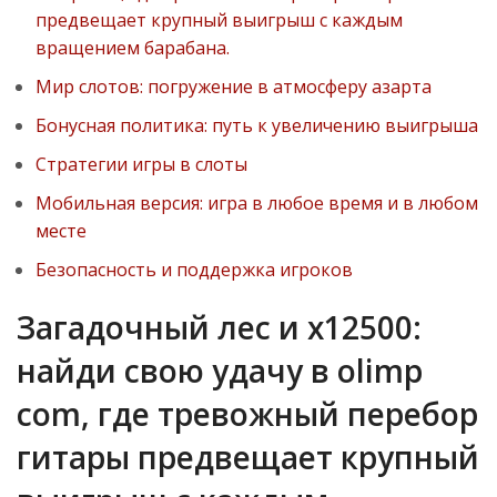
предвещает крупный выигрыш с каждым
вращением барабана.
Мир слотов: погружение в атмосферу азарта
Бонусная политика: путь к увеличению выигрыша
Стратегии игры в слоты
Мобильная версия: игра в любое время и в любом
mastering_chicken_road_and_achieving_high
месте
Безопасность и поддержка игроков
it_online_casino_ohne_oasis_und_aktuel
Загадочный лес и х12500:
найди свою удачу в olimp
com, где тревожный перебор
e_oasis_bewerten
гитары предвещает крупный