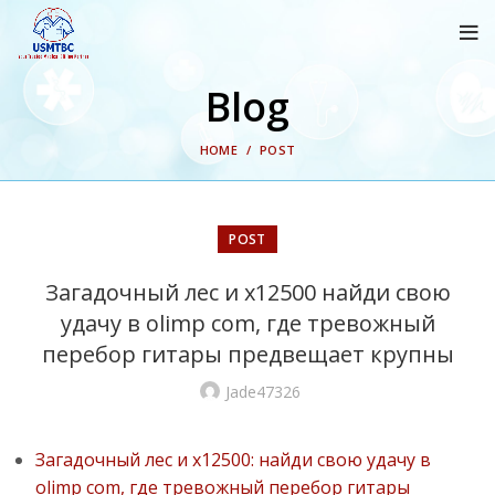
Blog
HOME
POST
POST
Загадочный лес и х12500 найди свою
удачу в olimp com, где тревожный
перебор гитары предвещает крупны
Jade47326
Загадочный лес и х12500: найди свою удачу в
olimp com, где тревожный перебор гитары