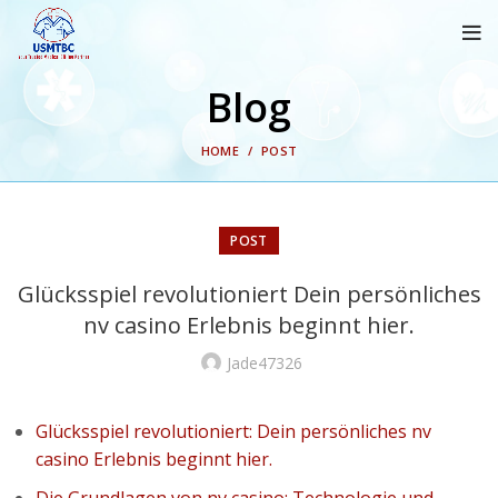
Blog
HOME
POST
POST
Glücksspiel revolutioniert Dein persönliches
nv casino Erlebnis beginnt hier.
Jade47326
Glücksspiel revolutioniert: Dein persönliches nv
casino Erlebnis beginnt hier.