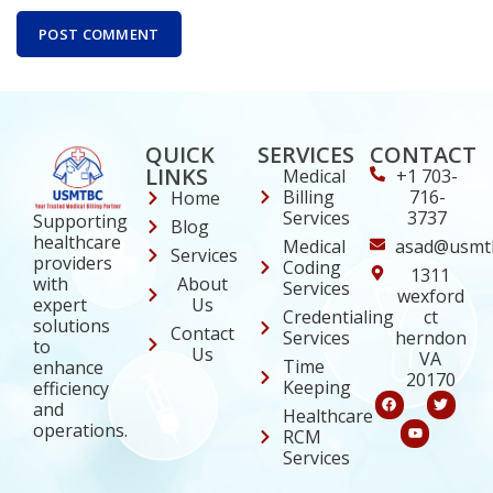
QUICK
SERVICES
CONTACT
LINKS
Medical
+1 703-
Billing
716-
Home
Services
3737
Supporting
Blog
healthcare
Medical
asad@usmt
Services
providers
Coding
1311
About
with
Services
wexford
Us
expert
Credentialing
ct
solutions
Contact
Services
herndon
to
Us
VA
Time
enhance
20170
Keeping
efficiency
and
Healthcare
operations.
RCM
Services