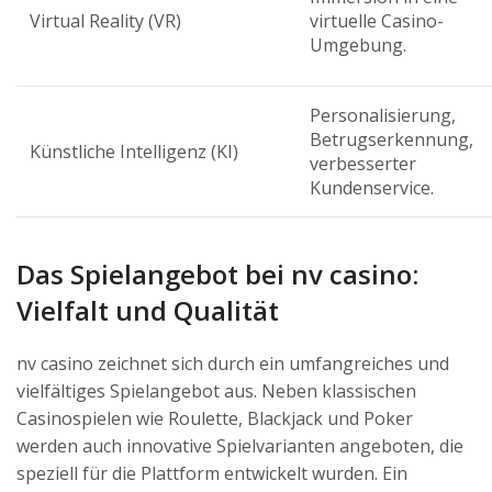
Virtual Reality (VR)
virtuelle Casino-
Umgebung.
Personalisierung,
Betrugserkennung,
Künstliche Intelligenz (KI)
verbesserter
Kundenservice.
Das Spielangebot bei nv casino:
Vielfalt und Qualität
nv casino zeichnet sich durch ein umfangreiches und
vielfältiges Spielangebot aus. Neben klassischen
Casinospielen wie Roulette, Blackjack und Poker
werden auch innovative Spielvarianten angeboten, die
speziell für die Plattform entwickelt wurden. Ein