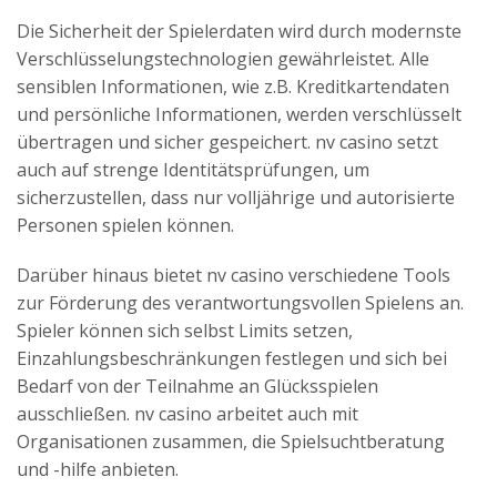
Die Sicherheit der Spielerdaten wird durch modernste
Verschlüsselungstechnologien gewährleistet. Alle
sensiblen Informationen, wie z.B. Kreditkartendaten
und persönliche Informationen, werden verschlüsselt
übertragen und sicher gespeichert. nv casino setzt
auch auf strenge Identitätsprüfungen, um
sicherzustellen, dass nur volljährige und autorisierte
Personen spielen können.
Darüber hinaus bietet nv casino verschiedene Tools
zur Förderung des verantwortungsvollen Spielens an.
Spieler können sich selbst Limits setzen,
Einzahlungsbeschränkungen festlegen und sich bei
Bedarf von der Teilnahme an Glücksspielen
ausschließen. nv casino arbeitet auch mit
Organisationen zusammen, die Spielsuchtberatung
und -hilfe anbieten.