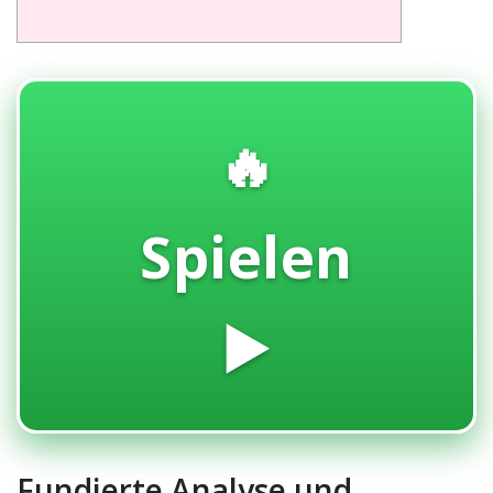
🔥
Spielen
▶️
Fundierte Analyse und