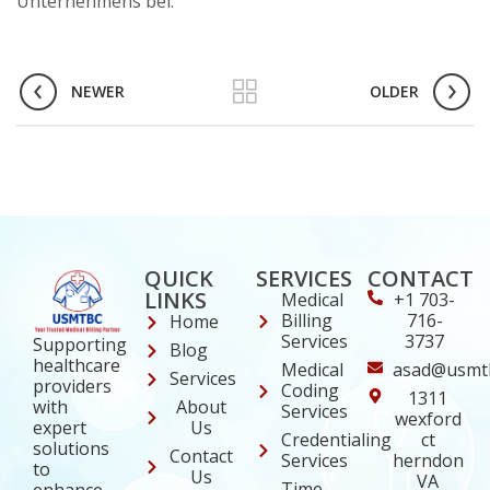
Unternehmens bei.
NEWER
OLDER
QUICK
SERVICES
CONTACT
LINKS
Medical
+1 703-
Billing
716-
Home
Services
3737
Supporting
Blog
healthcare
Medical
asad@usmt
Services
providers
Coding
1311
About
with
Services
wexford
Us
expert
Credentialing
ct
solutions
Contact
Services
herndon
to
Us
VA
Time