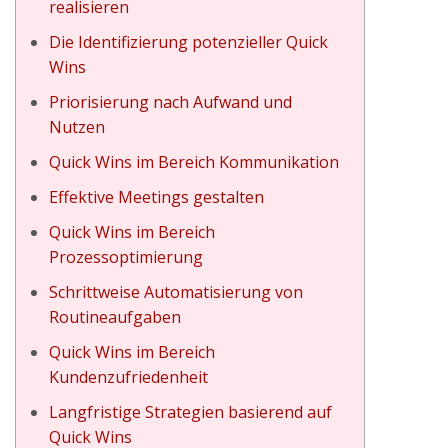
realisieren
Die Identifizierung potenzieller Quick
Wins
Priorisierung nach Aufwand und
Nutzen
Quick Wins im Bereich Kommunikation
thor_fortune_para_investimentos_intelige
Effektive Meetings gestalten
Quick Wins im Bereich
Prozessoptimierung
e_rast_vášho_majetku_a_pokoj_na_duši
Schrittweise Automatisierung von
Routineaufgaben
Quick Wins im Bereich
nələrə_açılır_qədim_Misirin
Kundenzufriedenheit
Langfristige Strategien basierend auf
Quick Wins