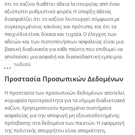
ότι το καζίνο διαθέτει άδεια λειτουργίας από έναν
αξιόπιστο ρυθμιστικό φορέα. Η ύπαρξη άδειας
διασφαλίζει ότι το καζίνο λειτουργεί σύμφωνα με
συγκεκριμένους κανόνες και πρότυπα, και ότι τα
παιχνίδια είναι δίκαια και τυχαία. Ο έλεγχος των
αδειών και των πιστοποιήσεων ασφαλείας είναι μια
βασική διαδικασία για κάθε παίκτη που επιθυμεί να
απολαύσει μια ασφαλή και διασκεδαστική εμπειρία
παιχνιδιού.
Προστασία Προσωπικών Δεδομένων
Η προστασία των προσωπικών δεδομένων αποτελεί
κορυφαία προτεραιότητα για τα νόμιμα διαδικτυακά
καζίνο. Χρησιμοποιούν προηγμένα συστήματα
ασφαλείας για την αποφυγή μη εξουσιοδοτημένης
πρόσβασης στα δεδομένα των παικτών. Η εφαρμογή
της πολιτικής απορρήτου είναι απαραίτητη,