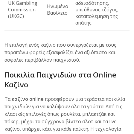
UK Gambling
αδειοδότησης,
Ηνωμένο
Commission
υπεύθυνος τζόγος,
Βασίλειο
(UKGC)
καταπολέμηση της
απάτης.
Η επιλογή ενός καζίνο που συνεργάζεται με τους
παραπάνω φορείς εξασφαλίζει ένα αξιόπιστο και
ασφαλές περιβάλλον παιχνιδιού.
Ποικιλία Παιχνιδιών στα Online
Καζίνο
Τα
καζίνο online
προσφέρουν μια τεράστια ποικιλία
παιχνιδιών για να καλύψουν όλα τα γούστα. Από τις
κλασικές επιλογές όπως ρουλέτα, μπλακτζάκ και
πόκερ, μέχρι τα σύγχρονα βίντεο σλοτ και τα live
καζίνο, υπάρχει κάτι για κάθε παίκτη. Η τεχνολογία