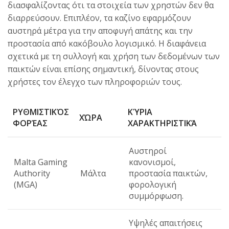
διασφαλίζοντας ότι τα στοιχεία των χρηστών δεν θα
διαρρεύσουν. Επιπλέον, τα καζίνο εφαρμόζουν
αυστηρά μέτρα για την αποφυγή απάτης και την
προστασία από κακόβουλο λογισμικό. Η διαφάνεια
σχετικά με τη συλλογή και χρήση των δεδομένων των
παικτών είναι επίσης σημαντική, δίνοντας στους
χρήστες τον έλεγχο των πληροφοριών τους.
ΡΥΘΜΙΣΤΙΚΌΣ
ΚΎΡΙΑ
ΧΏΡΑ
ΦΟΡΈΑΣ
ΧΑΡΑΚΤΗΡΙΣΤΙΚΆ
Αυστηροί
Malta Gaming
κανονισμοί,
Authority
Μάλτα
προστασία παικτών,
(MGA)
φορολογική
συμμόρφωση.
Υψηλές απαιτήσεις