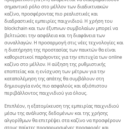
σημαντικό ρόλο στο μέλλον των διαδικτυακών
καζίνο, προσφέροντας πιο ρεαλιστικές και
διαδραστικές εμπειρίες παιχνιδιού. Η χρήση του
blockchain και των έξυπνων συμβολαίων μπορεί να
βελτιώσει την ασφάλεια και τη διαφάνεια των
συναλλαγών. Η προσαρμογή στις νέες τεχνολογίες και
η διατήρηση της προστασίας των παικτών θα είναι
καθοριστικοί παράγοντες για την επιτυχία των online
καζίνο στο μέλλον. Η αύξηση της ρυθμιστικής
εποπτείας και η ενίσχυση των μέτρων για την
καταπολέμηση της απάτης θα συμβάλουν στη
δημιουργία ενός πιο ασφαλούς και αξιόπιστου
περιβάλλοντος παιχνιδιού για όλους.
Επιπλέον, η εξατομίκευση της εμπειρίας παιχνιδιού
μέσω της ανάλυσης δεδομένων και της χρήσης
αλγορίθμων θα επιτρέψει στα καζίνο να προσφέρουν
στους παίκτες προσαρμοσμένες προσφορές και