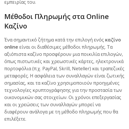
εμπειρίας του.
Μέθοδοι Πληρωμής στα Online
Καζίνο
Ένα σημαντικό ζήτημα κατά την επιλογή ενός
καζίνο
online
είναι οι διαθέσιμες μέθοδοι πληρωμής. Τα
αξιόπιστα καζίνο προσφέρουν μια ποικιλία επιλογών,
όπως πιστωτικές και χρεωστικές κάρτες, ηλεκτρονικά
πορτοφόλια (π.χ. PayPal, Skrill, Neteller) και τραπεζικές
μεταφορές. Η ασφάλεια των συναλλαγών είναι ζωτικής
σημασίας, και τα καζίνο χρησιμοποιούν προηγμένες
τεχνολογίες κρυπτογράφησης για την προστασία των
οικονομικών σας στοιχείων. Οι χρόνοι επεξεργασίας
και οι χρεώσεις των συναλλαγών μπορεί να
διαφέρουν ανάλογα με τη μέθοδο πληρωμής που θα
επιλέξετε.