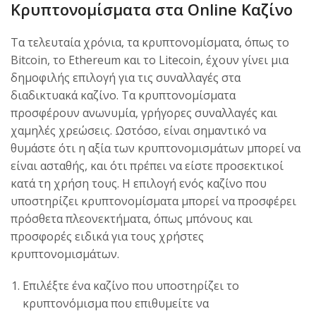
Κρυπτονομίσματα στα Online Καζίνο
Τα τελευταία χρόνια, τα κρυπτονομίσματα, όπως το
Bitcoin, το Ethereum και το Litecoin, έχουν γίνει μια
δημοφιλής επιλογή για τις συναλλαγές στα
διαδικτυακά καζίνο. Τα κρυπτονομίσματα
προσφέρουν ανωνυμία, γρήγορες συναλλαγές και
χαμηλές χρεώσεις. Ωστόσο, είναι σημαντικό να
θυμάστε ότι η αξία των κρυπτονομισμάτων μπορεί να
είναι ασταθής, και ότι πρέπει να είστε προσεκτικοί
κατά τη χρήση τους. Η επιλογή ενός καζίνο που
υποστηρίζει κρυπτονομίσματα μπορεί να προσφέρει
πρόσθετα πλεονεκτήματα, όπως μπόνους και
προσφορές ειδικά για τους χρήστες
κρυπτονομισμάτων.
Επιλέξτε ένα καζίνο που υποστηρίζει το
κρυπτονόμισμα που επιθυμείτε να