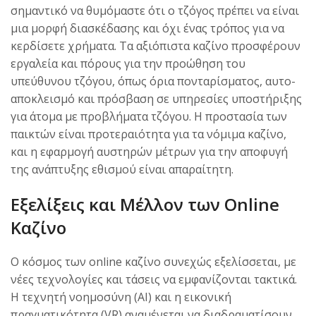
σημαντικό να θυμόμαστε ότι ο τζόγος πρέπει να είναι
μια μορφή διασκέδασης και όχι ένας τρόπος για να
κερδίσετε χρήματα. Τα αξιόπιστα καζίνο προσφέρουν
εργαλεία και πόρους για την προώθηση του
υπεύθυνου τζόγου, όπως όρια πονταρίσματος, αυτο-
αποκλεισμό και πρόσβαση σε υπηρεσίες υποστήριξης
για άτομα με προβλήματα τζόγου. Η προστασία των
παικτών είναι προτεραιότητα για τα νόμιμα καζίνο,
και η εφαρμογή αυστηρών μέτρων για την αποφυγή
της ανάπτυξης εθισμού είναι απαραίτητη.
Εξελίξεις και Μέλλον των Online
Καζίνο
Ο κόσμος των online καζίνο συνεχώς εξελίσσεται, με
νέες τεχνολογίες και τάσεις να εμφανίζονται τακτικά.
Η τεχνητή νοημοσύνη (AI) και η εικονική
πραγματικότητα (VR) αναμένεται να διαδραματίσουν