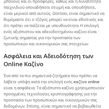
μπόνους και οι προσφορές, καθώς και η δυνατότητα
παιχνιδιού οποιαδήποτε στιγμή και οπουδήποτε,
είναι μερικοί από αυτούς. Ωστόσο, είναι σημαντικό να
θυμόμαστε ότι ο τζόγος μπορεί να είναι εθιστικός και
ότι πρέπει να παίζεται με υπευθυνότητα. Η επιλογή
ενός αξιόπιστου και αδειοδοτημένου καζίνο είναι
ζωτικής σημασίας για την προστασία των
προσωπικών και οικονομικών σας στοιχείων.
Ασφάλεια και Αδειοδότηση των
Online Καζίνο
Ένα από τα πιο σημαντικά ζητήματα που πρέπει να
λάβετε υπόψη κατά την επιλογή ενός
καζίνο online
είναι η ασφάλεια. Τα αξιόπιστα καζίνο χρησιμοποιούν
προηγμένες τεχνολογίες κρυπτογράφησης για την
προστασία των προσωπικών και οικονομικών σας
δεδομένων. Επίσης, είναι σημαντικό να βεβαιωθείτε