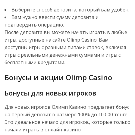
Выберите способ депозита, который вам удобен.
Вам нужно ввести сумму депозита и
подтвердить операцию.
После депозита вы можете начать играть в любые
игры, доступные на сайте Olimp Casino. Вам
доступны игры с разными типами ставок, включая
игры с реальными денежными суммами и игры с
бесплатными кредитами.
Бонусы и акции Olimp Casino
Бонусы для новых игроков
Для новых игроков Олимп Казино предлагает бонус
на первый депозит в размере 100% до 10 000 тенге.
Это идеальное начало для игроков, которые только
начали играть в онлайн-казино.