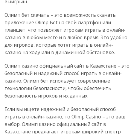
выигрыш.
Олимп бет скачать – это возможность скачать
приложение Olimp Bet на свой смартфон или
планшет, что позволяет игрокам играть в онлайн-
казино в любом месте и в любое время. Это удобно
для игроков, которые хотят играть в онлайн-
казино на ходу или в динамичной обстановке.
Олимп казино официальный сайт в Казахстане – это
безопасный и надежный способ играть в онлайн-
казино. Олимп бет использует современные
технологии безопасности, чтобы обеспечить
безопасность игроков и их данных.
Если вы ищете надежный и безопасный способ
играть в онлайн-казино, то Olimp Casino – это ваш
выбор. Олимп казино официальный сайт в
Казахстане предлагает игрокам широкий спектр