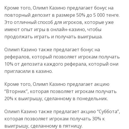
Кроме того, Олимп Казино предлагает бонус на
повторный депозит в размере 50% до 5 000 тенге.
Это отличный способ для игроков, которые уже
имеют опыт игры в онлайн-казино, чтобы
продолжать играть и получать выигрыша.
Олимп Казино также предлагает бонус на
рефералов, который позволяет игрокам получать
10% от депозита каждого реферала, который они
пригласили в казино.
Кроме того, Олимп Казино предлагает акцию
“Вторник”, которая позволяет игрокам получать
20% к выигрышу, сделанному в понедельник.
Олимп Казино также предлагает акцию “Суббота”,
которая позволяет игрокам получать 30% к
выигрышу, сделанному в пятницу.