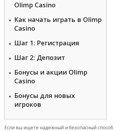
Olimp Casino
Как начать играть в Olimp
Casino
Шаг 1: Регистрация
Шаг 2: Депозит
Бонусы и акции Olimp
Casino
Бонусы для новых
игроков
Если вы ищете надежный и безопасный способ