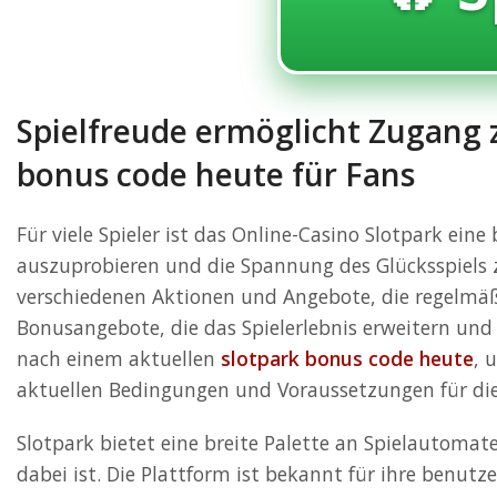
Spielfreude ermöglicht Zugang 
bonus code heute für Fans
Für viele Spieler ist das Online-Casino Slotpark ein
auszuprobieren und die Spannung des Glücksspiels zu
verschiedenen Aktionen und Angebote, die regelmäß
Bonusangebote, die das Spielerlebnis erweitern und
nach einem aktuellen
slotpark bonus code heute
, 
aktuellen Bedingungen und Voraussetzungen für die
Slotpark bietet eine breite Palette an Spielautomat
dabei ist. Die Plattform ist bekannt für ihre benutz