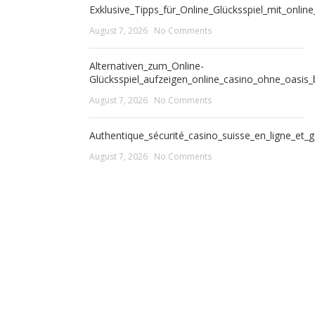
Exklusive_Tipps_für_Online_Glücksspiel_mit_onlin
August 7, 2026
No Comments
Alternativen_zum_Online-
Glücksspiel_aufzeigen_online_casino_ohne_oasis
August 7, 2026
No Comments
Authentique_sécurité_casino_suisse_en_ligne_et_g
August 7, 2026
No Comments