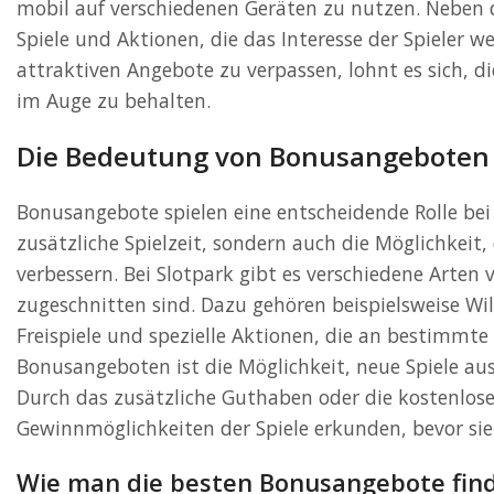
mobil auf verschiedenen Geräten zu nutzen. Neben 
Spiele und Aktionen, die das Interesse der Spieler 
attraktiven Angebote zu verpassen, lohnt es sich, di
im Auge zu behalten.
Die Bedeutung von Bonusangeboten 
Bonusangebote spielen eine entscheidende Rolle bei 
zusätzliche Spielzeit, sondern auch die Möglichkei
verbessern. Bei Slotpark gibt es verschiedene Arten
zugeschnitten sind. Dazu gehören beispielsweise W
Freispiele und spezielle Aktionen, die an bestimmte 
Bonusangeboten ist die Möglichkeit, neue Spiele aus
Durch das zusätzliche Guthaben oder die kostenlos
Gewinnmöglichkeiten der Spiele erkunden, bevor sie
Wie man die besten Bonusangebote fin