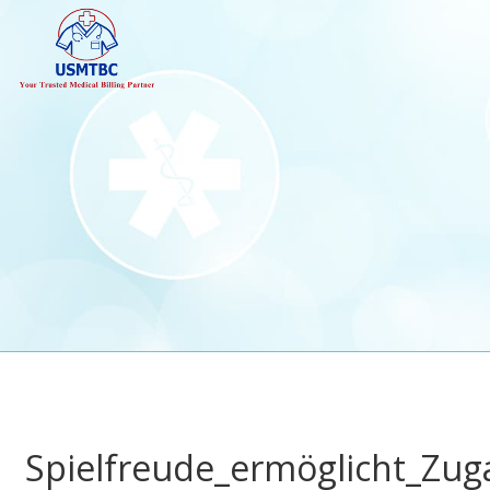
Spielfreude_ermöglicht_Zug