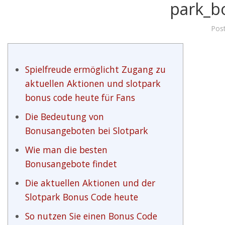
park_b
Pos
Spielfreude ermöglicht Zugang zu
aktuellen Aktionen und slotpark
bonus code heute für Fans
Die Bedeutung von
Bonusangeboten bei Slotpark
Wie man die besten
Bonusangebote findet
Die aktuellen Aktionen und der
Slotpark Bonus Code heute
So nutzen Sie einen Bonus Code