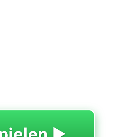
pielen ▶️