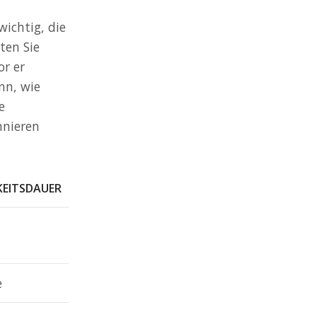
ichtig, die
ten Sie
r er
nn, wie
e
nnieren
KEITSDAUER
e