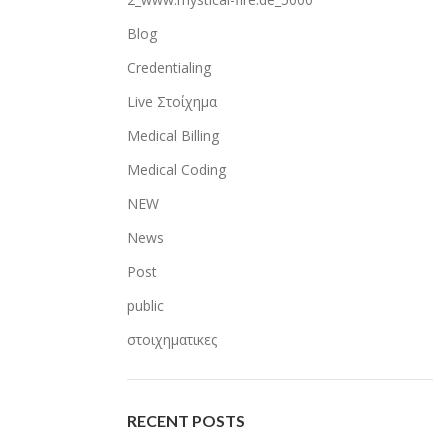
Blog
Credentialing
Live Στοίχημα
Medical Billing
Medical Coding
NEW
News
Post
public
στοιχηματικες
RECENT POSTS