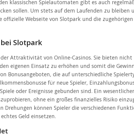
den klassischen Spielautomaten gibt es auch regelmä
wecken sollen. Um stets auf dem Laufenden zu bleiben 
e offizielle Webseite von Slotpark und die zugehörige
bei Slotpark
der Attraktivität von Online-Casinos. Sie bieten nicht
t, den eigenen Einsatz zu erhöhen und somit die Gewi
 von Bonusangeboten, die auf unterschiedliche Spieler
illkommensbonusse für neue Spieler, Einzahlungsbonus
Spiele oder Ereignisse gebunden sind. Ein wesentlicher
zuprobieren, ohne ein großes finanzielles Risiko einzu
en Drehungen können Spieler die verschiedenen Funkt
 echtes Geld einsetzen.
det