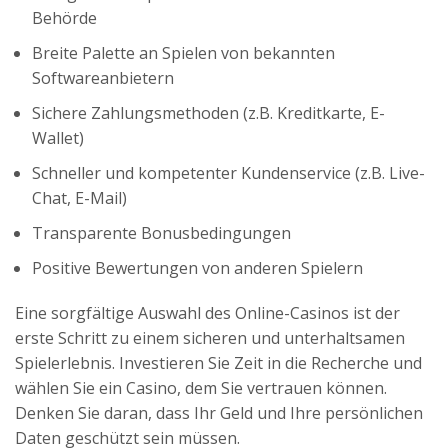
Behörde
Breite Palette an Spielen von bekannten
Softwareanbietern
Sichere Zahlungsmethoden (z.B. Kreditkarte, E-
Wallet)
Schneller und kompetenter Kundenservice (z.B. Live-
Chat, E-Mail)
Transparente Bonusbedingungen
Positive Bewertungen von anderen Spielern
Eine sorgfältige Auswahl des Online-Casinos ist der
erste Schritt zu einem sicheren und unterhaltsamen
Spielerlebnis. Investieren Sie Zeit in die Recherche und
wählen Sie ein Casino, dem Sie vertrauen können.
Denken Sie daran, dass Ihr Geld und Ihre persönlichen
Daten geschützt sein müssen.