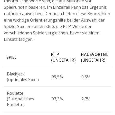
theoretische Werte sind, die auf Millionen von
Spielrunden basieren. Im Einzelfall kann das Ergebnis
natürlich abweichen. Dennoch bieten diese Kennzahlen
eine wichtige Orientierungshilfe bei der Auswahl der
Spiele. Spieler sollten stets die RTP-Werte der
verschiedenen Spiele vergleichen, bevor sie einen
Einsatz tätigen.
RTP
HAUSVORTEIL
SPIEL
(UNGEFÄHR)
(UNGEFÄHR)
Blackjack
99,5%
0,5%
(optimales Spiel)
Roulette
(Europäisches
97,3%
2,7%
Roulette)