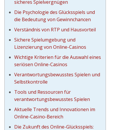
sicheres Spielvergnügen
Die Psychologie des Glücksspiels und
die Bedeutung von Gewinnchancen
Verständnis von RTP und Hausvorteil
Sichere Spielumgebung und
Lizenzierung von Online-Casinos
it_online_casino_ohne_oasis_und_aktuel
Wichtige Kriterien für die Auswahl eines
seriösen Online-Casinos
Verantwortungsbewusstes Spielen und
Selbstkontrolle
e_oasis_bewerten
Tools und Ressourcen für
verantwortungsbewusstes Spielen
gne_et_gains_exceptionnels_pour_les_jo
Aktuelle Trends und Innovationen im
Online-Casino-Bereich
Die Zukunft des Online-Glücksspiels: