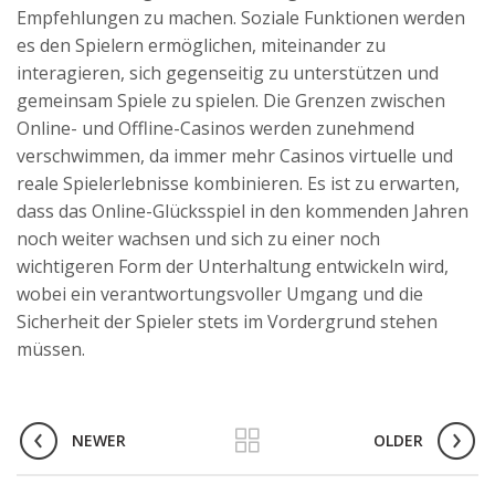
Empfehlungen zu machen. Soziale Funktionen werden
es den Spielern ermöglichen, miteinander zu
interagieren, sich gegenseitig zu unterstützen und
gemeinsam Spiele zu spielen. Die Grenzen zwischen
Online- und Offline-Casinos werden zunehmend
verschwimmen, da immer mehr Casinos virtuelle und
reale Spielerlebnisse kombinieren. Es ist zu erwarten,
dass das Online-Glücksspiel in den kommenden Jahren
noch weiter wachsen und sich zu einer noch
wichtigeren Form der Unterhaltung entwickeln wird,
wobei ein verantwortungsvoller Umgang und die
Sicherheit der Spieler stets im Vordergrund stehen
müssen.
NEWER
OLDER