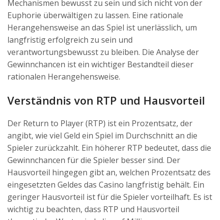
Mechanismen bewusst zu sein und sich nicht von der
Euphorie überwältigen zu lassen. Eine rationale
Herangehensweise an das Spiel ist unerlässlich, um
langfristig erfolgreich zu sein und
verantwortungsbewusst zu bleiben. Die Analyse der
Gewinnchancen ist ein wichtiger Bestandteil dieser
rationalen Herangehensweise.
Verständnis von RTP und Hausvorteil
Der Return to Player (RTP) ist ein Prozentsatz, der
angibt, wie viel Geld ein Spiel im Durchschnitt an die
Spieler zurückzahlt. Ein höherer RTP bedeutet, dass die
Gewinnchancen für die Spieler besser sind. Der
Hausvorteil hingegen gibt an, welchen Prozentsatz des
eingesetzten Geldes das Casino langfristig behält. Ein
geringer Hausvorteil ist für die Spieler vorteilhaft. Es ist
wichtig zu beachten, dass RTP und Hausvorteil