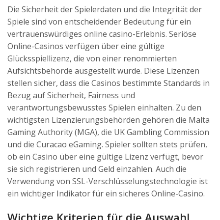
Die Sicherheit der Spielerdaten und die Integrität der
Spiele sind von entscheidender Bedeutung für ein
vertrauenswürdiges
online casino
-Erlebnis. Seriöse
Online-Casinos verfügen über eine gültige
Glücksspiellizenz, die von einer renommierten
Aufsichtsbehörde ausgestellt wurde. Diese Lizenzen
stellen sicher, dass die Casinos bestimmte Standards in
Bezug auf Sicherheit, Fairness und
verantwortungsbewusstes Spielen einhalten. Zu den
wichtigsten Lizenzierungsbehörden gehören die Malta
Gaming Authority (MGA), die UK Gambling Commission
und die Curacao eGaming. Spieler sollten stets prüfen,
ob ein Casino über eine gültige Lizenz verfügt, bevor
sie sich registrieren und Geld einzahlen. Auch die
Verwendung von SSL-Verschlüsselungstechnologie ist
ein wichtiger Indikator für ein sicheres Online-Casino.
Wichtige Kriterien für die Auswahl