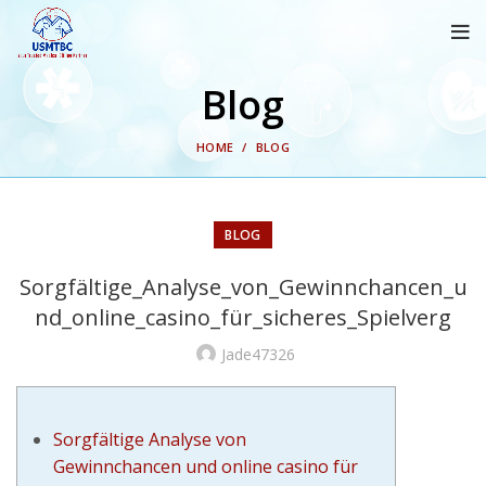
Blog
HOME
BLOG
BLOG
Sorgfältige_Analyse_von_Gewinnchancen_u
nd_online_casino_für_sicheres_Spielverg
Jade47326
Sorgfältige Analyse von
Gewinnchancen und online casino für