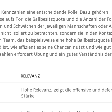
e Kennzahlen eine entscheidende Rolle. Dazu gehören
se aufs Tor, die Ballbesitzquote und die Anzahl der Fo
ken und Schwächen der jeweiligen Mannschaften oder A
 nicht isoliert zu betrachten, sondern sie in den Konte
n Team, das beispielsweise eine hohe Ballbesitzquote 
ist, wie effizient es seine Chancen nutzt und wie gut 
nnzahlen erfordert Übung und ein gutes Verständnis der
RELEVANZ
d
Hohe Relevanz, zeigt die offensive und defe
Stärke