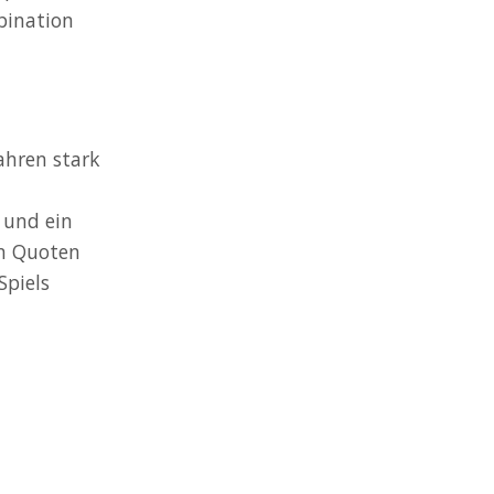
bination
ahren stark
 und ein
en Quoten
Spiels