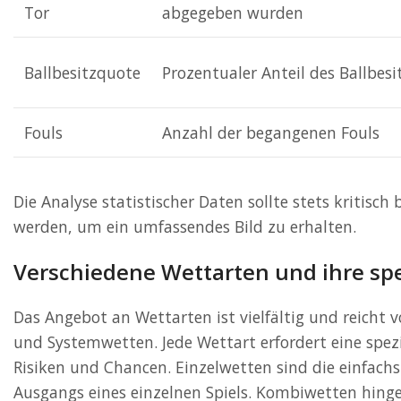
Tor
abgegeben wurden
Ballbesitzquote
Prozentualer Anteil des Ballbesi
Fouls
Anzahl der begangenen Fouls
Die Analyse statistischer Daten sollte stets kritis
werden, um ein umfassendes Bild zu erhalten.
Verschiedene Wettarten und ihre spe
Das Angebot an Wettarten ist vielfältig und reicht
und Systemwetten. Jede Wettart erfordert eine spez
Risiken und Chancen. Einzelwetten sind die einfachs
Ausgangs eines einzelnen Spiels. Kombiwetten hinge