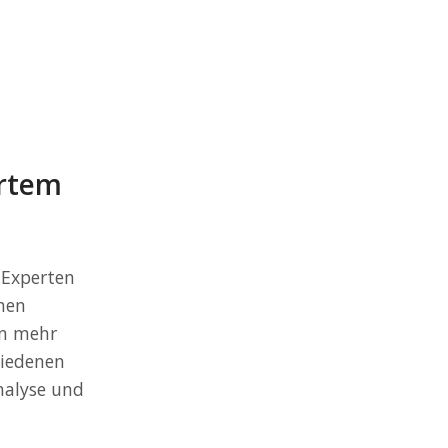
ertem
 Experten
chen
en mehr
hiedenen
Analyse und