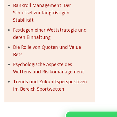
Bankroll Management: Der
Schlüssel zur langfristigen
Stabilität
Festlegen einer Wettstrategie und
deren Einhaltung
Die Rolle von Quoten und Value
Bets
Psychologische Aspekte des
Wettens und Risikomanagement
Trends und Zukunftsperspektiven
im Bereich Sportwetten