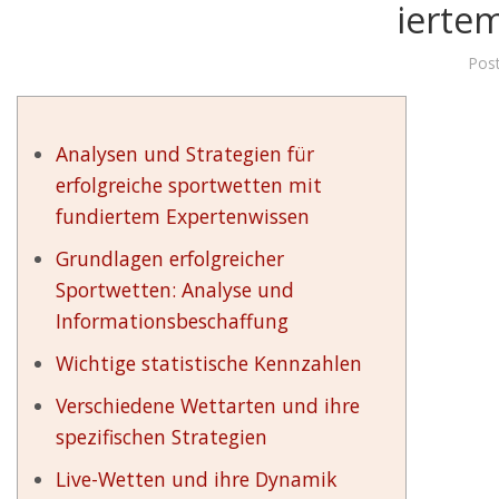
ierte
Pos
Analysen und Strategien für
erfolgreiche sportwetten mit
fundiertem Expertenwissen
Grundlagen erfolgreicher
Sportwetten: Analyse und
Informationsbeschaffung
Wichtige statistische Kennzahlen
Verschiedene Wettarten und ihre
spezifischen Strategien
Live-Wetten und ihre Dynamik