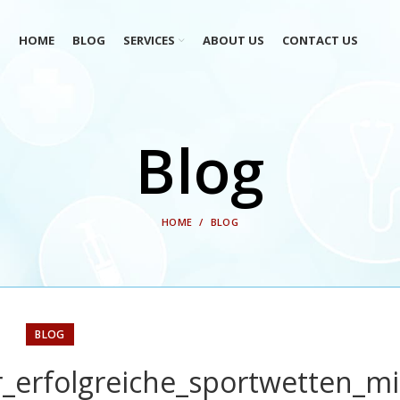
HOME
BLOG
SERVICES
ABOUT US
CONTACT US
Blog
HOME
BLOG
BLOG
_erfolgreiche_sportwetten_m