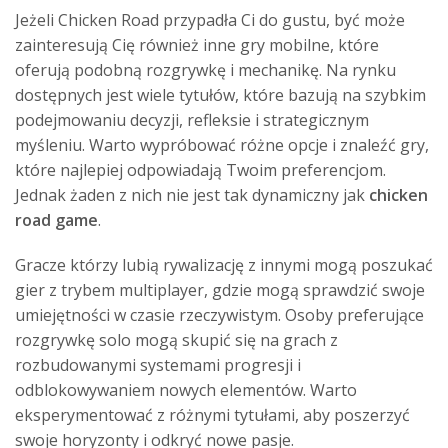
Jeżeli Chicken Road przypadła Ci do gustu, być może
zainteresują Cię również inne gry mobilne, które
oferują podobną rozgrywkę i mechanikę. Na rynku
dostępnych jest wiele tytułów, które bazują na szybkim
podejmowaniu decyzji, refleksie i strategicznym
myśleniu. Warto wypróbować różne opcje i znaleźć gry,
które najlepiej odpowiadają Twoim preferencjom.
Jednak żaden z nich nie jest tak dynamiczny jak
chicken
road game
.
Gracze którzy lubią rywalizację z innymi mogą poszukać
gier z trybem multiplayer, gdzie mogą sprawdzić swoje
umiejętności w czasie rzeczywistym. Osoby preferujące
rozgrywkę solo mogą skupić się na grach z
rozbudowanymi systemami progresji i
odblokowywaniem nowych elementów. Warto
eksperymentować z różnymi tytułami, aby poszerzyć
swoje horyzonty i odkryć nowe pasje.