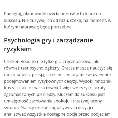
Pamiętaj, planowanie użycia bonusów to klucz do
sukcesu. Nie zużywaj ich od razu, czekaj na moment, w
którym naprawdę będą potrzebne.
Psychologia gry i zarządzanie
ryzykiem
Chicken Road to nie tylko gra zręcznościowa, ale
również test psychologiczny. Gracze muszą nauczyć się
radzić sobie z presją, stresem i emocjami związanymi z
podejmowaniem ryzykownych decyzji. Wysoki mnożnik
kuszącą, ale oznacza również większe ryzyko utraty
zgromadzonych pieniędzy. Kluczem do sukcesu jest
umiejętność zachowania spokoju i trzeźwej oceny
sytuacji. Należy unikać impulsywnych decyzji i
analizować wszystkie dostępne opcje przed podjęciem