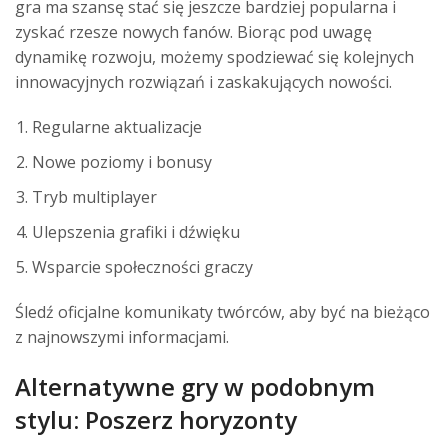
gra ma szansę stać się jeszcze bardziej popularna i
zyskać rzesze nowych fanów. Biorąc pod uwagę
dynamikę rozwoju, możemy spodziewać się kolejnych
innowacyjnych rozwiązań i zaskakujących nowości.
Regularne aktualizacje
Nowe poziomy i bonusy
Tryb multiplayer
Ulepszenia grafiki i dźwięku
Wsparcie społeczności graczy
Śledź oficjalne komunikaty twórców, aby być na bieżąco
z najnowszymi informacjami.
Alternatywne gry w podobnym
stylu: Poszerz horyzonty