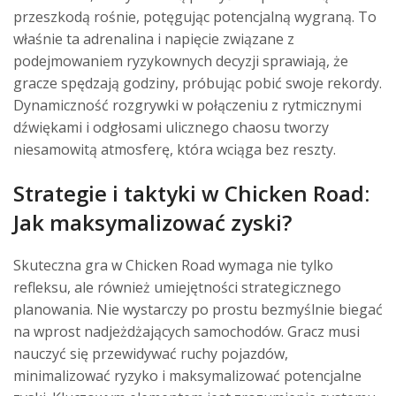
przeszkodą rośnie, potęgując potencjalną wygraną. To
właśnie ta adrenalina i napięcie związane z
podejmowaniem ryzykownych decyzji sprawiają, że
gracze spędzają godziny, próbując pobić swoje rekordy.
Dynamiczność rozgrywki w połączeniu z rytmicznymi
dźwiękami i odgłosami ulicznego chaosu tworzy
niesamowitą atmosferę, która wciąga bez reszty.
Strategie i taktyki w Chicken Road:
Jak maksymalizować zyski?
Skuteczna gra w Chicken Road wymaga nie tylko
refleksu, ale również umiejętności strategicznego
planowania. Nie wystarczy po prostu bezmyślnie biegać
na wprost nadjeżdżających samochodów. Gracz musi
nauczyć się przewidywać ruchy pojazdów,
minimalizować ryzyko i maksymalizować potencjalne