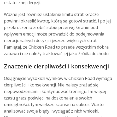
ostatecznej decyzji.
Ważne jest również ustalenie limitu strat. Gracze
powinni określić kwotę, którą są gotowi stracić, i po jej
przekroczeniu zrobić sobie przerwę. Granie pod
wpływem emocji może prowadzić do podejmowania
nieracjonalnych decyzji i jeszcze większych strat.
Pamiętaj, że Chicken Road to przede wszystkim dobra
zabawa i nie należy traktować jej jako źródła dochodu.
Znaczenie cierpliwości i konsekwencji
Osiągnięcie wysokich wyników w Chicken Road wymaga
cierpliwości i konsekwencji. Nie należy zrażać się
niepowodzeniami i kontynuować treningu. Im więcej
czasu gracz poświęci na doskonalenie swoich
umiejętności, tym większe szanse na sukces. Warto
analizować swoje błędy i wyciągać z nich wnioski.