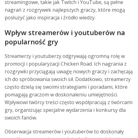
streamingowe, takie jak Twitch i YouTube, są pełne
nagrań z rozgrywek najlepszych graczy, które mogą
posłużyć jako inspiracja i źródło wiedzy.
Wpływ streamerów i youtuberów na
popularność gry
Streamerzy i youtuberzy odgrywają ogromną rolę w
promocji i popularyzacji Chicken Road. Ich nagrania z
rozgrywki przyciągają uwagę nowych graczy i zachęcają
ich do spróbowania swoich sił. Dodatkowo, streamerzy
często dzielą się swoimi strategiami i poradami, które
pomagają graczom w doskonaleniu umiejętności.
Wpływowi twórcy treści często współpracują z twórcami
gry, organizując specjalne wydarzenia i konkursy dla
swoich fanów.
Obserwacja streamerów i youtuberów to doskonały