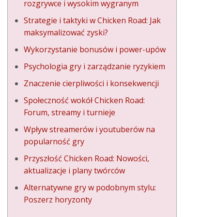
rozgrywce i wysokim wygranym
Strategie i taktyki w Chicken Road: Jak
maksymalizować zyski?
Wykorzystanie bonusów i power-upów
Psychologia gry i zarządzanie ryzykiem
Znaczenie cierpliwości i konsekwencji
safios_hilários_para_jogadores_de_tod
Społeczność wokół Chicken Road:
Forum, streamy i turnieje
Wpływ streamerów i youtuberów na
road_para_dominar_el_cruce_definitivo
popularność gry
Przyszłość Chicken Road: Nowości,
aktualizacje i plany twórców
nko_game_dla_miłośników_prostych_em
Alternatywne gry w podobnym stylu:
Poszerz horyzonty