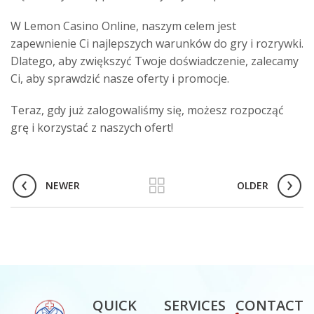
W Lemon Casino Online, naszym celem jest
zapewnienie Ci najlepszych warunków do gry i rozrywki.
Dlatego, aby zwiększyć Twoje doświadczenie, zalecamy
Ci, aby sprawdzić nasze oferty i promocje.
Teraz, gdy już zalogowaliśmy się, możesz rozpocząć
grę i korzystać z naszych ofert!
NEWER
OLDER
QUICK
SERVICES
CONTACT