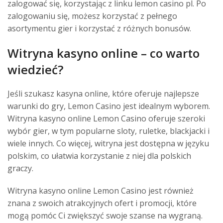
zalogować się, korzystając z linku lemon casino pl. Po
zalogowaniu się, możesz korzystać z pełnego
asortymentu gier i korzystać z różnych bonusów.
Witryna kasyno online – co warto
wiedzieć?
Jeśli szukasz kasyna online, które oferuje najlepsze
warunki do gry, Lemon Casino jest idealnym wyborem.
Witryna kasyno online Lemon Casino oferuje szeroki
wybór gier, w tym popularne sloty, ruletke, blackjacki i
wiele innych. Co więcej, witryna jest dostępna w języku
polskim, co ułatwia korzystanie z niej dla polskich
graczy.
Witryna kasyno online Lemon Casino jest również
znana z swoich atrakcyjnych ofert i promocji, które
mogą pomóc Ci zwiększyć swoje szanse na wygraną.