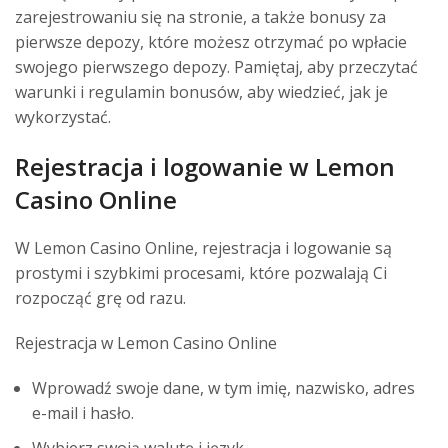
zarejestrowaniu się na stronie, a także bonusy za
pierwsze depozy, które możesz otrzymać po wpłacie
swojego pierwszego depozy. Pamiętaj, aby przeczytać
warunki i regulamin bonusów, aby wiedzieć, jak je
wykorzystać.
Rejestracja i logowanie w Lemon
Casino Online
W Lemon Casino Online, rejestracja i logowanie są
prostymi i szybkimi procesami, które pozwalają Ci
rozpocząć grę od razu.
Rejestracja w Lemon Casino Online
Wprowadź swoje dane, w tym imię, nazwisko, adres
e-mail i hasło.