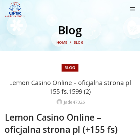
Blog
HOME
BLOG
BLOG
Lemon Casino Online – oficjalna strona pl
155 fs.1599 (2)
Jade47326
Lemon Casino Online –
oficjalna strona pl (+155 fs)