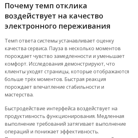
Почему темп отклика
воздействует на качество
электронного переживания
Темп ответа системы устанавливает оценку
качества сервиса. Пауза в несколько моментов
порождает чувство замедленности и уменьшает
комфорт. Исследования демонстрируют, что
клиенты уходят страницы, которые отображаются
больше трёх моментов. Быстрая реакция
порождает впечатление стабильности и
мастерства.
Быстродействие интерфейса воздействует на
продуктивность функционирования. Медленная
выполнение требований затягивает выполнение
операций и понижает эффективность.