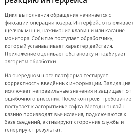
Цикл выполнения обращения начинается с
фиксации операции юзера. Интерфейс отслеживает
щелчок мыши, нажимание клавиши или касание
монитора. Событие поступает обработчику,
который устанавливает характер действия.
Приложение оценивает обстановку и подбирает
алгоритм обработки.
На очередном шаге платформа тестирует
корректность введённых информации. Валидация
исключает неправильные значения и защищает от
ошибочного внесения. После контроля требование
поступает к алгоритмике софта. Методы онлайн
казино производят вычисления, подключаются к
базе сведений, активируют сторонние службы и
генерируют результат.