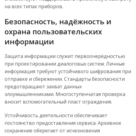
на всех типах приборов.
Безопасность, надёжность и
охрана пользовательских
информации
Защита информации служит первоочерёдностью
при проектировании диалоговых систем. Личные
информация требуют устойчивого шифрования при
отправке и сбережении. Стандарты безопасности
предотвращают захват данных
злоумышленниками. Многоступенчатая проверка
вносит вспомогательный пласт ограждения.
Устойчивость деятельности обеспечивает
постоянство предоставления сервиса. Архивное
сохранение оберегает от исчезновения