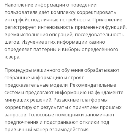
Накопление информации о поведении
пользователя даёт комплексу корректировать
интерфейс под личные потребности. Приложение
регистрирует интенсивность применения функций,
время исполнения операций, последовательность
шагов. Изучение этих информации казино
определяет паттерны и выборы определённого
юзера.
Процедуры машинного обучения обрабатывают
собранные информацию и строят
предсказательные модели. Рекомендательные
системы предлагают информацию на фундаменте
минувших решений. Разыскные платформы
корректируют результаты с принятием прошлых
запросов. Голосовые помощники запоминают
предпочтения и подстраивают отклики под
привычный манер взаимодействия.