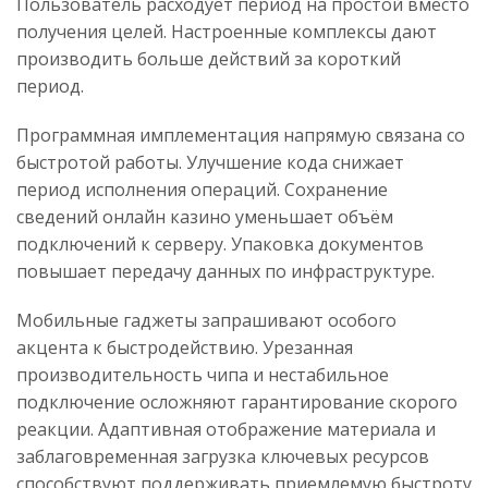
Пользователь расходует период на простой вместо
получения целей. Настроенные комплексы дают
производить больше действий за короткий
период.
Программная имплементация напрямую связана со
быстротой работы. Улучшение кода снижает
период исполнения операций. Сохранение
сведений онлайн казино уменьшает объём
подключений к серверу. Упаковка документов
повышает передачу данных по инфраструктуре.
Мобильные гаджеты запрашивают особого
акцента к быстродействию. Урезанная
производительность чипа и нестабильное
подключение осложняют гарантирование скорого
реакции. Адаптивная отображение материала и
заблаговременная загрузка ключевых ресурсов
способствуют поддерживать приемлемую быстроту