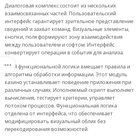
Диалоговая комплекс состоит из нескольких
взаимосвязанных частей. Пользовательский
интерфейс гарантирует зрительное представление
сведений и захват команд. Визуальные элементы,
кнопки, поля формируют зону взаимодействия
между пользователем и софтом. Интерфейс
конвертирует операции в события для анализа.
Слой функциональной логики вмещает правила и
алгоритмы обработки информации. Этот модуль
казино устанавливает поведение приложения при
различных случаях. Исполняемый скрипт выполняет
вычисления, тестирует критерии, управляет
потоком процессов. Функциональная логика
отделена от интерфейса, что обеспечивает
модифицировать визуальный облик без
перекодирования возможностей.