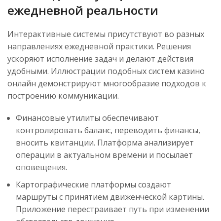
ежедневной реальности
Интерактивные системы присутствуют во разных
направлениях ежедневной практики. Решения
ускоряют исполнение задач и делают действия
удобными. Иллюстрации подобных систем казино
онлайн демонстрируют многообразие подходов к
построению коммуникации.
Финансовые утилиты обеспечивают
контролировать баланс, переводить финансы,
вносить квитанции. Платформа анализирует
операции в актуальном времени и посылает
оповещения.
Картографические платформы создают
маршруты с принятием движенческой картины.
Приложение перестраивает путь при изменении