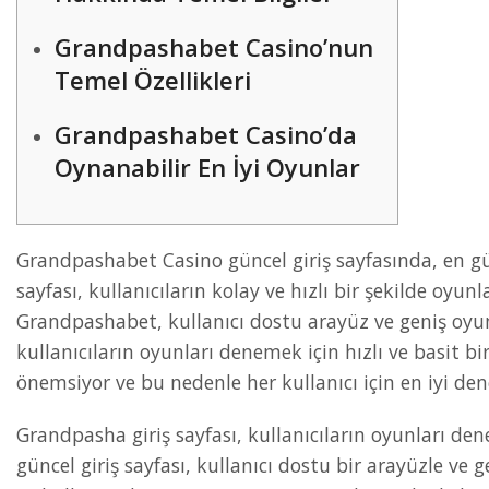
Grandpashabet Casino’nun
Temel Özellikleri
Grandpashabet Casino’da
Oynanabilir En İyi Oyunlar
Grandpashabet Casino güncel giriş sayfasında, en gü
sayfası, kullanıcıların kolay ve hızlı bir şekilde oyun
Grandpashabet, kullanıcı dostu arayüz ve geniş oyu
kullanıcıların oyunları denemek için hızlı ve basit b
önemsiyor ve bu nedenle her kullanıcı için en iyi d
Grandpasha giriş sayfası, kullanıcıların oyunları den
güncel giriş sayfası, kullanıcı dostu bir arayüzle v