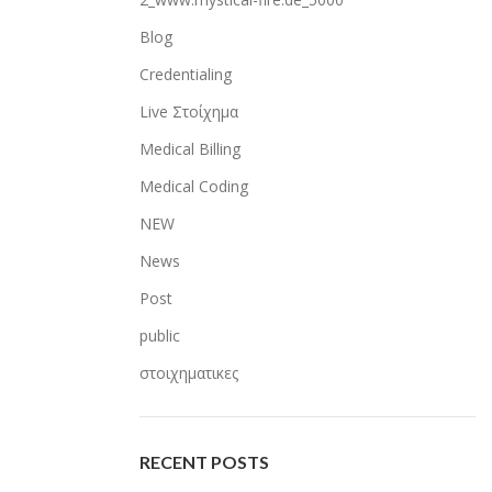
Blog
Credentialing
Live Στοίχημα
Medical Billing
Medical Coding
NEW
News
Post
public
στοιχηματικες
RECENT POSTS