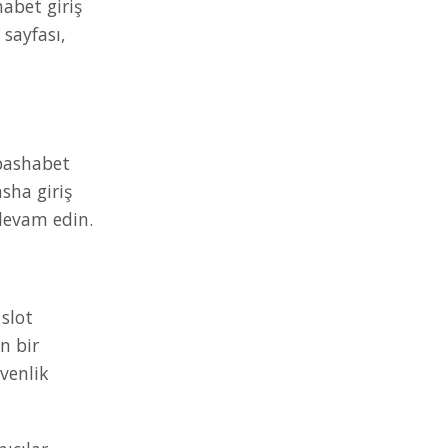
abet giriş
 sayfası,
dpashabet
sha giriş
 devam edin.
 slot
n bir
üvenlik