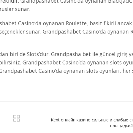
 gereklidir. Grandpashabet Casino’da oynanan Blackjack,
nuslar sunar.
shabet Casino’da oynanan Roulette, basit fikirli ancak 
tli seçenekler sunar. Grandpashabet Casino’da oynanan 
n biri de Slots’dur. Grandpasha bet ile güncel giriş y
ebilirsiniz. Grandpashabet Casino’da oynanan slots oyun
. Grandpashabet Casino’da oynanan slots oyunları, her 
Kent онлайн казино сильные и слабые 
площадки.5