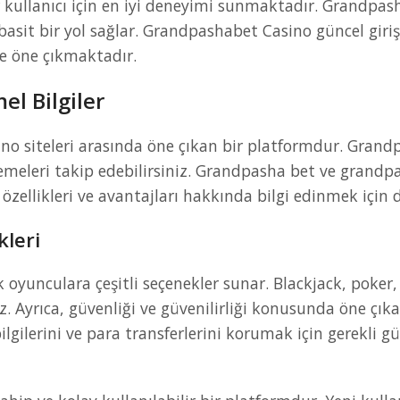
 kullanıcı için en iyi deneyimi sunmaktadır. Grandpash
 basit bir yol sağlar. Grandpashabet Casino güncel giriş
le öne çıkmaktadır.
l Bilgiler
ino siteleri arasında öne çıkan bir platformdur. Gran
lemeleri takip edebilirsiniz. Grandpasha bet ve grandpa
 özellikleri ve avantajları hakkında bilgi edinmek için
leri
oyunculara çeşitli seçenekler sunar. Blackjack, poker,
z. Ayrıca, güvenliği ve güvenilirliği konusunda öne çıka
gilerini ve para transferlerini korumak için gerekli g