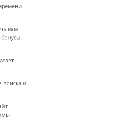
 времени.
очь вам
 бонусы,
лагает
а поиска и
айт
аммы