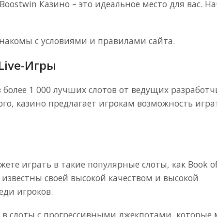
Boostwin Казино – это идеальное место для вас. Н
знакомы с условиями и правилами сайта.
Live-Игры
в более 1 000 лучших слотов от ведущих разработч
ого, казино предлагает игрокам возможность играть
ете играть в такие популярные слоты, как Book of
ты известны своей высокой качеством и высокой
еди игроков.
ь в слоты с прогрессивными джекпотами, которые 