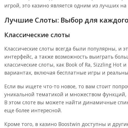
игрой, это казино является одним из лучших на
Лучшие Слоты: Выбор для каждого
Классические слоты
Классические слоты всегда были популярны, и 
интерфейс, а также возможность выиграть боль
классические слоты, как Book of Ra, Sizzling Hot
вариантах, включая бесплатные игры и реальны
Если вы ищете что-то новое, то вам стоит попроб
уникальной тематикой и множеством функций, 
В этом слоте вы можете найти динамичные спин
еще более интересной.
Кроме того, в казино Boostwin доступны и другие 