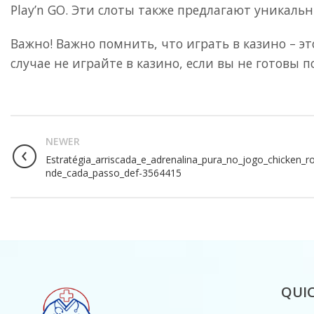
Play’n GO. Эти слоты также предлагают уникал
Важно! Важно помнить, что играть в казино – эт
случае не играйте в казино, если вы не готовы п
NEWER
Estratégia_arriscada_e_adrenalina_pura_no_jogo_chicken_r
nde_cada_passo_def-3564415
QUIC