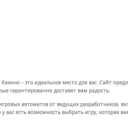
Казино – это идеальное место для вас. Сайт пред
рые гарантированно доставят вам радость.
 игровых автоматов от ведущих разработчиков, в
то у вас есть возможность выбрать игру, которая ва