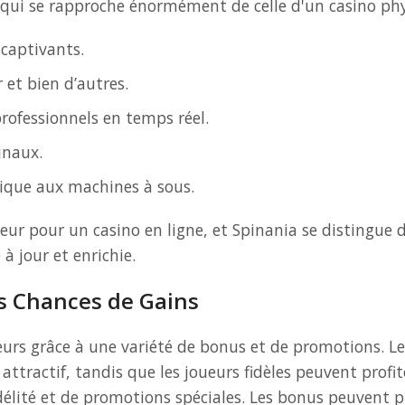
ce qui se rapproche énormément de celle d'un casino ph
 captivants.
 et bien d’autres.
professionnels en temps réel.
inaux.
gique aux machines à sous.
jeur pour un casino en ligne, et Spinania se distingue 
 jour et enrichie.
s Chances de Gains
urs grâce à une variété de bonus et de promotions. L
ttractif, tandis que les joueurs fidèles peuvent profit
délité et de promotions spéciales. Les bonus peuvent 