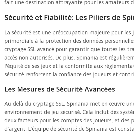
fait une destination attrayante pour les amateurs de
Sécurité et Fiabilité: Les Piliers de Sp
La sécurité est une préoccupation majeure pour les 
primordiale à la protection des données personnelles 
cryptage SSL avancé pour garantir que toutes les tra
accès non autorisés. De plus, Spinania est régulièr
l'équité de ses jeux et la conformité aux réglementa
sécurité renforcent la confiance des joueurs et contr
Les Mesures de Sécurité Avancées
Au-delà du cryptage SSL, Spinania met en œuvre une
environnement de jeu sécurisé. Cela inclut des syst
deux facteurs pour les comptes des joueurs, et des p
d'argent. L'équipe de sécurité de Spinania est const