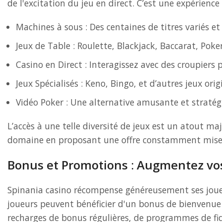
de l'excitation du jeu en direct. C’est une expérien
Machines à sous : Des centaines de titres variés et
Jeux de Table : Roulette, Blackjack, Baccarat, Poker
Casino en Direct : Interagissez avec des croupiers 
Jeux Spécialisés : Keno, Bingo, et d’autres jeux orig
Vidéo Poker : Une alternative amusante et straté
L’accès à une telle diversité de jeux est un atout ma
domaine en proposant une offre constamment mise à
Bonus et Promotions : Augmentez vo
Spinania casino récompense généreusement ses joue
joueurs peuvent bénéficier d'un bonus de bienvenue a
recharges de bonus régulières, de programmes de fi