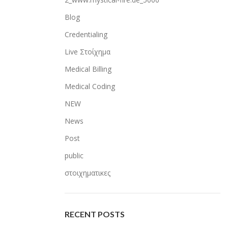
Blog
Credentialing
Live Στοίχημα
Medical Billing
Medical Coding
NEW
News
Post
public
στοιχηματικες
RECENT POSTS