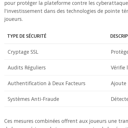
pour protéger la plateforme contre les cyberattaques
l'investissement dans des technologies de pointe té
joueurs.
TYPE DE SÉCURITÉ
DESCRI
Cryptage SSL
Protège
Audits Réguliers
Vérifie
Authentification à Deux Facteurs
Ajoute
Systèmes Anti-Fraude
Détecte
Ces mesures combinées offrent aux joueurs une tranq