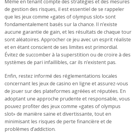
Même en tenant compte des stratégies et des mesures
de gestion des risques, il est essentiel de se rappeler
que les jeux comme «gates of olympus slot» sont
fondamentalement basés sur la chance. Il n’existe
aucune garantie de gain, et les résultats de chaque tour
sont aléatoires. Approcher ce jeu avec un esprit réaliste
et en étant conscient de ses limites est primordial.
Évitez de succomber à la superstition ou de croire à des
systèmes de pari infaillibles, car ils n’existent pas.
Enfin, restez informé des réglementations locales
concernant les jeux de casino en ligne et assurez-vous
de jouer sur des plateformes agréées et réputées. En
adoptant une approche prudente et responsable, vous
pouvez profiter des jeux comme «gates of olympus
slot» de manière saine et divertissante, tout en
minimisant les risques de perte financière et de
problèmes d’addiction.