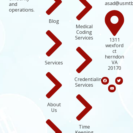
asad@usmtb
and
operations.
Blog
Medical
Coding
Services
1311
wexford
ct
herndon
VA
Services
20170
Credentialing
Services
About
Us
Time
Keeping