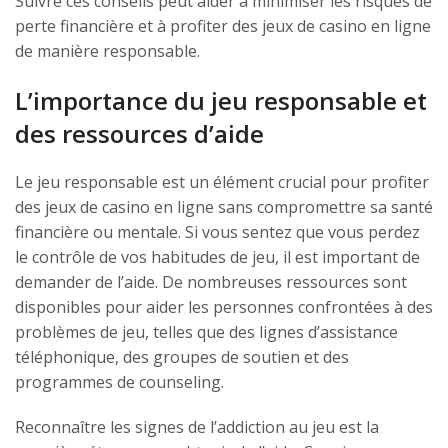
Suivre ces conseils peut aider à minimiser les risques de
perte financière et à profiter des jeux de casino en ligne
de manière responsable.
L’importance du jeu responsable et
des ressources d’aide
Le jeu responsable est un élément crucial pour profiter
des jeux de casino en ligne sans compromettre sa santé
financière ou mentale. Si vous sentez que vous perdez
le contrôle de vos habitudes de jeu, il est important de
demander de l’aide. De nombreuses ressources sont
disponibles pour aider les personnes confrontées à des
problèmes de jeu, telles que des lignes d’assistance
téléphonique, des groupes de soutien et des
programmes de counseling.
Reconnaître les signes de l’addiction au jeu est la