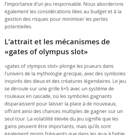
l’importance d’un jeu responsable. Nous aborderons
également les considérations liées au budget et à la
gestion des risques pour minimiser les pertes
potentielles.
L’attrait et les mécanismes de
«gates of olympus slot»
«gates of olympus slot» plonge les joueurs dans
l’univers de la mythologie grecque, avec des symboles
inspirés des dieux et des créatures légendaires. Le jeu
se déroule sur une grille 6×5 avec un système de
rouleaux en cascade, où les symboles gagnants
disparaissent pour laisser la place à de nouveaux,
offrant ainsi des chances multiples de gagner sur un
seul tour. La volatilité élevée du jeu signifie que les
gains peuvent être importants, mais qu’ils sont
également moins fréquents que dans les jeux à faible