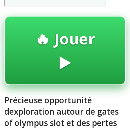
🔥 Jouer
▶️
Précieuse opportunité
dexploration autour de gates
of olympus slot et des pertes