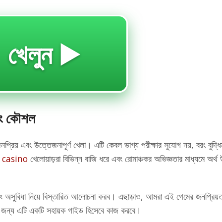
 খেলুন ▶️
বং কৌশল
িয় এবং উত্তেজনাপূর্ণ খেলা। এটি কেবল ভাগ্য পরীক্ষার সুযোগ নয়, বরং বুদ্ধ
 casino
খেলোয়াড়রা বিভিন্ন বাজি ধরে এবং রোমাঞ্চকর অভিজ্ঞতার মাধ্যমে অর্থ 
ং অসুবিধা নিয়ে বিস্তারিত আলোচনা করব। এছাড়াও, আমরা এই গেমের জনপ্রিয়ত
 জন্য এটি একটি সহায়ক গাইড হিসেবে কাজ করবে।