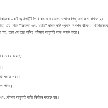
়াড়কে একটি অ্যাকাউন্ট তৈরি করতে হয় এবং সেখানে কিছু অর্থ জমা রাখতে হয়।
সাধারণত, এই গেমে “চিকেন” এবং “রোড” নামক দুটি প্রধান অপশন থাকে। খেলোয়াড়
ক হয়, তবে সে তার বাজির পরিমাণ অনুযায়ী লাভ অর্জন করে।
ির মধ্যে রয়েছে:
রে।
জি ধরতে পারে।
রতে পারে।
 এবং কৌশল অনুযায়ী বাজি নির্বাচন করতে হয়।