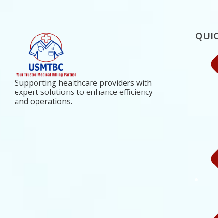
QUIC
Supporting healthcare providers with
expert solutions to enhance efficiency
and operations.