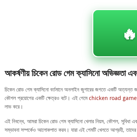
🔥
আকর্ষণীয় চিকেন রোড গেম ক্যাসিনো অভিজ্ঞতা এ
চিকেন রোড গেম ক্যাসিনো বর্তমানে অনলাইন জুগারের জগতে একটি অত্যন্ত জনপ্র
কৌশল প্রয়োগের একটি ক্ষেত্রও বটে। এই গেমে
chicken road game
লাভ করে।
এই নিবন্ধে, আমরা চিকেন রোড গেম ক্যাসিনো খেলার নিয়ম, কৌশল, সুবিধা এব
সম্ভাবনা সম্পর্কেও আলোকপাত করব। যারা এই গেমটি খেলতে আগ্রহী, তাদের