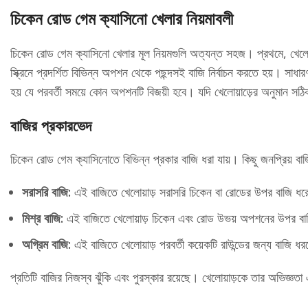
চিকেন রোড গেম ক্যাসিনো খেলার নিয়মাবলী
চিকেন রোড গেম ক্যাসিনো খেলার মূল নিয়মগুলি অত্যন্ত সহজ। প্রথমে, খেলোয
স্ক্রিনে প্রদর্শিত বিভিন্ন অপশন থেকে পছন্দসই বাজি নির্বাচন করতে হয়। 
হয় যে পরবর্তী সময়ে কোন অপশনটি বিজয়ী হবে। যদি খেলোয়াড়ের অনুমান সঠি
বাজির প্রকারভেদ
চিকেন রোড গেম ক্যাসিনোতে বিভিন্ন প্রকার বাজি ধরা যায়। কিছু জনপ্রিয় বাজ
সরাসরি বাজি:
এই বাজিতে খেলোয়াড় সরাসরি চিকেন বা রোডের উপর বাজি ধ
মিশ্র বাজি:
এই বাজিতে খেলোয়াড় চিকেন এবং রোড উভয় অপশনের উপর বা
অগ্রিম বাজি:
এই বাজিতে খেলোয়াড় পরবর্তী কয়েকটি রাউন্ডের জন্য বাজি ধ
প্রতিটি বাজির নিজস্ব ঝুঁকি এবং পুরস্কার রয়েছে। খেলোয়াড়কে তার অভিজ্ঞতা