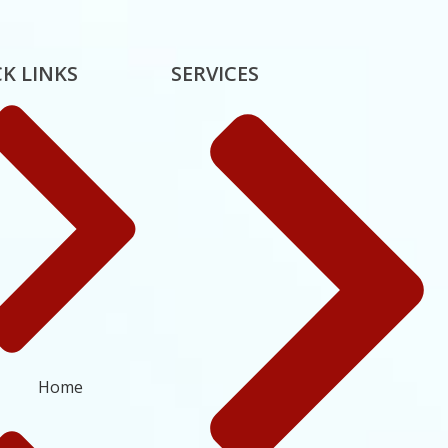
K LINKS
SERVICES
Home